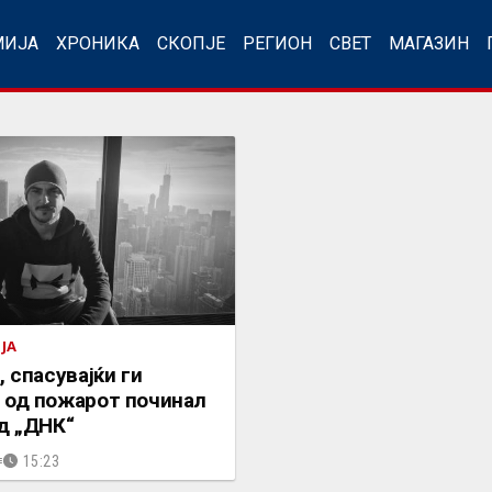
МИЈА
ХРОНИКА
СКОПЈЕ
РЕГИОН
СВЕТ
МАГАЗИН
ЈА
, спасувајќи ги
 од пожарот починал
д „ДНК“
15:23