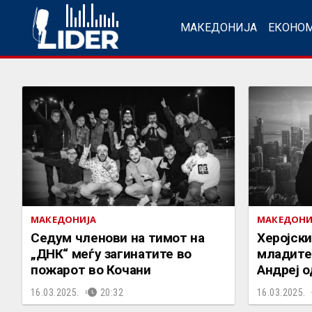
МАКЕДОНИЈА
ЕКОНО
МАКЕДОНИЈА
МАКЕДОНИ
Седум членови на тимот на
Херојски
„ДНК“ меѓу загинатите во
младите
пожарот во Кочани
Андреј о
16.03.2025.
20:32
16.03.2025.