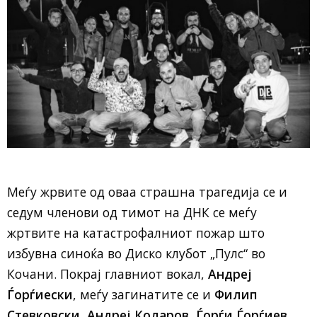
Меѓу жрвите од оваа страшна трагедија се и
седум членови од тимот на ДНК се меѓу
жртвите на катастрофалниот пожар што
избувна синоќа во Диско клубот „Пулс“ во
Кочани. Покрај главниот вокал,
Андреј
Ѓорѓиески
, меѓу загинатите се и
Филип
Стевковски
,
Андреј Коларов
,
Ѓорѓи Ѓорѓиев
,