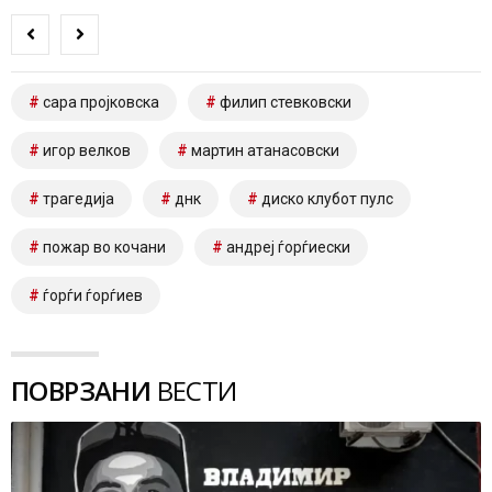
сара пројковска
филип стевковски
игор велков
мартин атанасовски
трагедија
днк
диско клубот пулс
пожар во кочани
андреј ѓорѓиески
ѓорѓи ѓорѓиев
ПОВРЗАНИ
ВЕСТИ