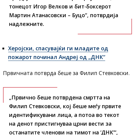
тонецот Игор Велков и бит-боксерот
Мартин Атанасовски – Буцо“
, потврдија
надлежните.
Херојски, спасувајќи ги младите од
пожарот починал Андреј од „ДНК“
Првичната потврда беше за Филип Стевковски.
„Првично беше потврдена смртта на
Филип Стевковски, кој беше меѓу првите
идентификувани лица, а потоа во текот
на денот пристигнуваа црни вести за
останатите членови на тимот на ‘ДНК’“
,