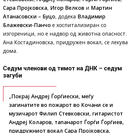
Сара Пројковска
,
Игор Велков
и
Мартин
Атанасовски – Буцо
, додека
Владимир
Блажевски-Панчо
е хоспитализиран со
изгореници, но е надвор од животна опасност.
Ана Костадиновска, придружен вокал, се лекува
дома.
Седум членови од тимот на ДНК – седум
загуби
„Покрај Андреј Ѓорѓиески, меѓу
загинатите во пожарот во Кочани се и
музичарот Филип Стевковски, гитаристот
Андреј Коларов, тапанарот Ѓорѓи Ѓорѓиев,
придружниот вокал Сара Пројковска,