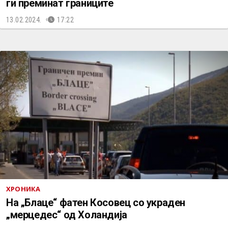
ги преминат границите
13.02.2024.
17:22
ХРОНИКА
На „Блаце“ фатен Косовец со украден
„мерцедес“ од Холандија