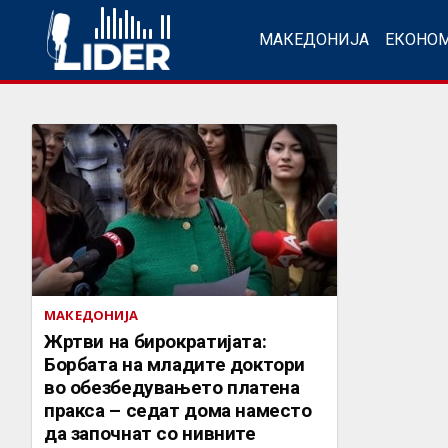
МАКЕДОНИЈА
ЕКОНО
МАКЕДОНИЈА
Жртви на бирократијата:
Борбата на младите доктори
во обезбедувањето платена
пракса – седат дома наместо
да започнат со нивните