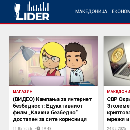
МАКЕДОНИЈА
ЕКОНО
МАГАЗИН
МАКЕДОНИ
(ВИДЕО) Кампања за интернет
СВР Охр
безбедност: Едукативниот
Зголеме
филм „Кликни безбедно“
криптова
достапен за сите корисници
мрежи и
11.05.2026.
19:48
24.02.2025.