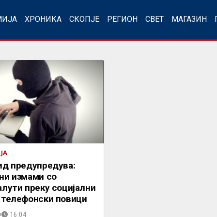
МИЈА
ХРОНИКА
СКОПЈЕ
РЕГИОН
СВЕТ
МАГАЗИН
ЈА
ид предупредува:
ни измами со
лути преку социјални
 телефонски повици
16:04