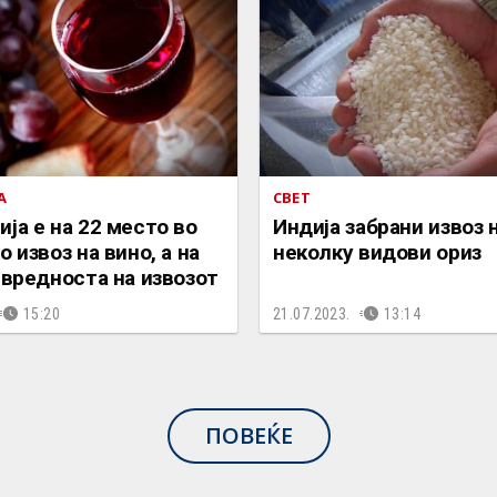
А
СВЕТ
ја е на 22 место во
Индија забрани извоз 
о извоз на вино, а на
неколку видови ориз
 вредноста на извозот
15:20
21.07.2023.
13:14
ПОВЕЌЕ