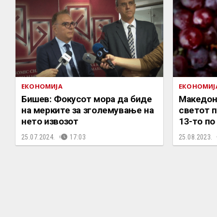
ЕКОНОМИЈА
ЕКОНОМИЈ
Бишев: Фокусот мора да биде
Македони
на мерките за зголемување на
светот п
нето извозот
13-то по
25.07.2024.
17:03
25.08.2023.