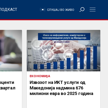
ПОДКАСТ
СЛУШАЈ ВО ЖИВО
ЕКОНОМИЈА
роценти
Извозот на ИКТ услуги од
квартал
Македонија надмина 676
милиони евра во 2025 година