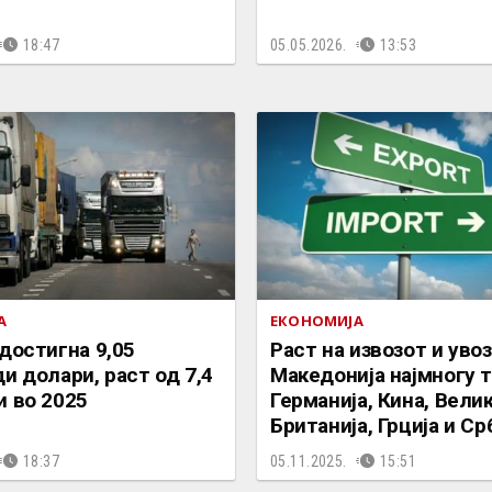
18:47
05.05.2026.
13:53
А
ЕКОНОМИЈА
достигна 9,05
Раст на извозот и увоз
и долари, раст од 7,4
Македонија најмногу т
и во 2025
Германија, Кина, Вели
Британија, Грција и Ср
18:37
05.11.2025.
15:51