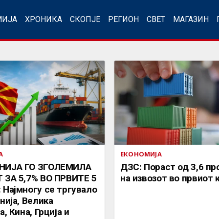
МИЈА
ХРОНИКА
СКОПЈЕ
РЕГИОН
СВЕТ
МАГАЗИН
А
ЕКОНОМИЈА
НИЈА ГО ЗГОЛЕМИЛА
ДЗС: Пораст од 3,6 п
 ЗА 5,7% ВО ПРВИТЕ 5
на извозот во првиот 
 Најмногу се тргувало
нија, Велика
а, Кина, Грција и