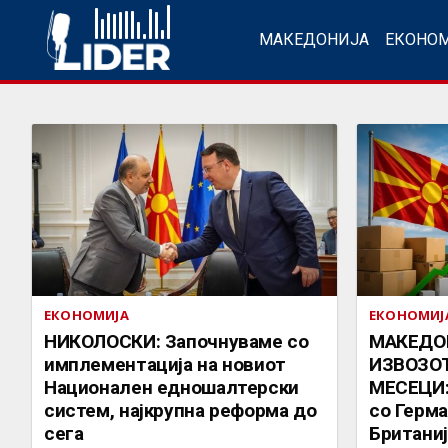
МАКЕДОНИЈА
ЕКОНО
ЕКОНОМИЈА
ЕКОНОМИЈ
НИКОЛОСКИ: Започнуваме со
МАКЕДО
имплементација на новиот
ИЗВОЗОТ
Национален едношалтерски
МЕСЕЦИ:
систем, најкрупна реформа до
со Герма
сега
Британиј