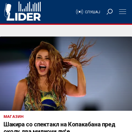
СЛУШАЈ
МАГАЗИН
Шакира со спектакл на Копакабана пред
околу два милиони луѓе