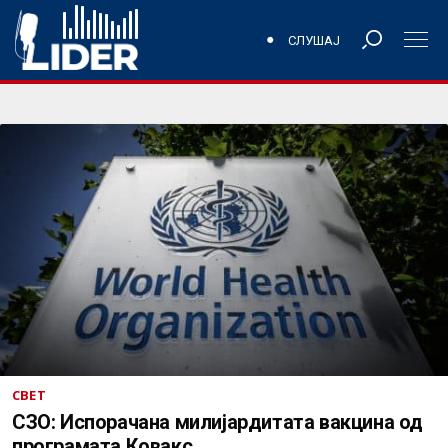
СЛУШАЈ
СВЕТ
СЗО: Испорачана милијардитата вакцина од
програмата Ковакс