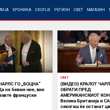
МИЈА
ХРОНИКА
СКОПЈЕ
РЕГИОН
СВЕТ
МАГАЗИН
СВЕТ
ЧАРЛС ГО „БОЦНА“
(ВИДЕО) КРАЛОТ ЧАРЛ
а не бевме ние, вие
ОБРАТИ ПРЕД
увавте француски
АМЕРИКАНСКИОТ КОН
Велика Британија и С
секогаш ќе останат ц