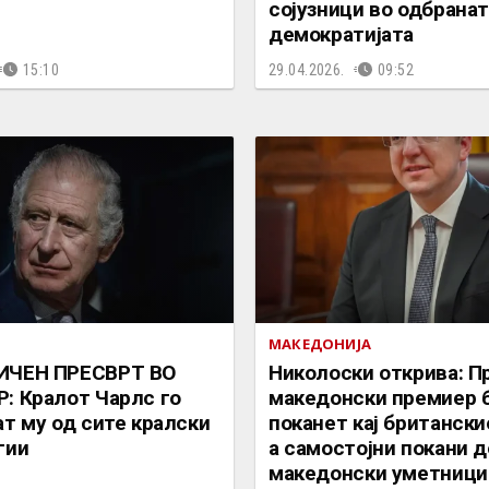
сојузници во одбранат
демократијата
15:10
29.04.2026.
09:52
МАКЕДОНИЈА
ИЧЕН ПРЕСВРТ ВО
Николоски открива: П
: Кралот Чарлс го
македонски премиер 
т му од сите кралски
поканет кај британски
гии
а самостојни покани д
македонски уметници