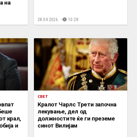
а на
28.04.2026.
10:28
СВЕТ
рвпат
Кралот Чарлс Трети започна
беше
лекување, дел од
от крал,
должностите ќе ги преземе
обија и
синот Вилијам