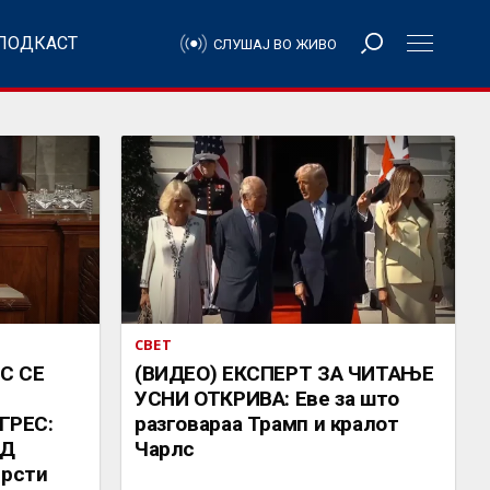
ПОДКАСТ
СЛУШАЈ ВО ЖИВО
СВЕТ
С СЕ
(ВИДЕО) ЕКСПЕРТ ЗА ЧИТАЊЕ
УСНИ ОТКРИВА: Еве за што
ГРЕС:
разговараа Трамп и кралот
АД
Чарлс
врсти