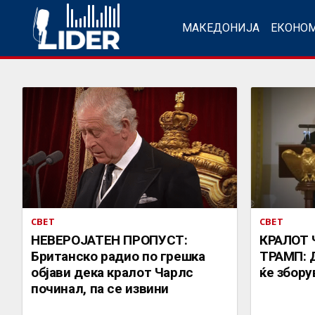
МАКЕДОНИЈА
ЕКОНО
СВЕТ
СВЕТ
НЕВЕРОЈАТЕН ПРОПУСТ:
КРАЛОТ 
Британско радио по грешка
ТРАМП: Д
објави дека кралот Чарлс
ќе збор
починал, па се извини