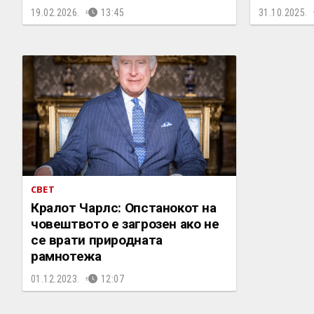
19.02.2026.
13:45
31.10.2025.
СВЕТ
Кралот Чарлс: Опстанокот на
човештвото е загрозен ако не
се врати природната
рамнотежа
01.12.2023.
12:07