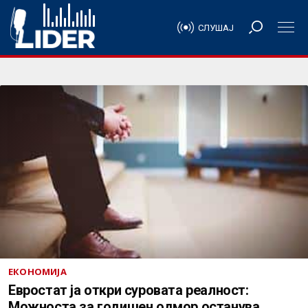
СЛУШАЈ
ЕКОНОМИЈА
Евростат ја откри суровата реалност:
Можноста за годишен одмор останува