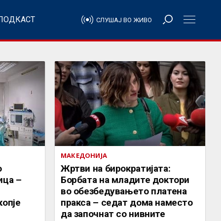
ПОДКАСТ
СЛУШАЈ ВО ЖИВО
МАКЕДОНИЈА
о
Жртви на бирократијата:
ица –
Борбата на младите доктори
во обезбедувањето платена
копје
пракса – седат дома наместо
да започнат со нивните