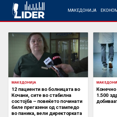
МАКЕДОНИЈА
ЕКОНО
МАКЕДОНИЈА
МАКЕДОНИ
12 пациенти во болницата во
Конечно 
Кочани, сите во стабилна
1.500 з
состојба – повеќето починати
добиваат
биле прегазени од стампедо
во паника, вели директорката