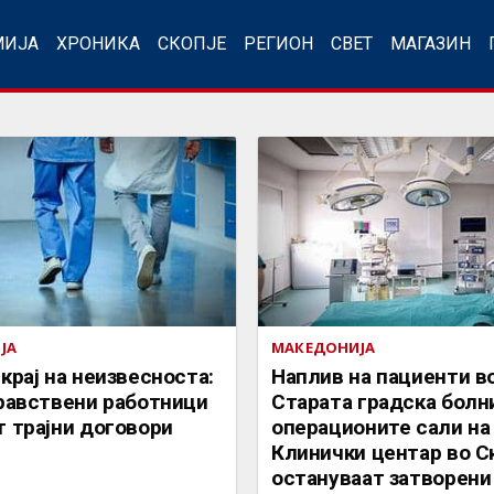
МИЈА
ХРОНИКА
СКОПЈЕ
РЕГИОН
СВЕТ
МАГАЗИН
ЈА
МАКЕДОНИЈА
крај на неизвесноста:
Наплив на пациенти в
дравствени работници
Старата градска болн
 трајни договори
операционите сали на
Клинички центар во С
остануваат затворени