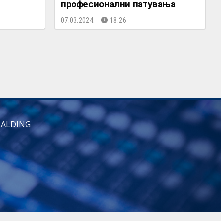
професионални патувања
07.03.2024.
18:26
RALDING