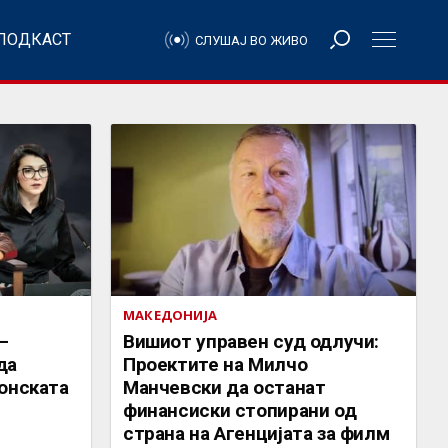
ПОДКАСТ
СЛУШАЈ ВО ЖИВО
МАКЕДОНИЈА
–
Вишиот управен суд одлучи:
да
Проектите на Милчо
онската
Манчевски да останат
финансиски стопирани од
страна на Агенцијата за филм