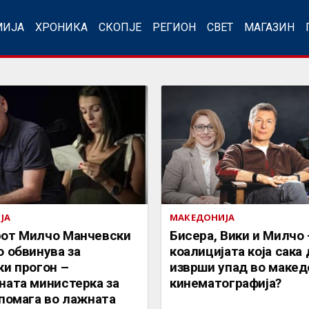
МИЈА
ХРОНИКА
СКОПЈЕ
РЕГИОН
СВЕТ
МАГАЗИН
ЈА
МАКЕДОНИЈА
от Милчо Манчевски
Бисера, Вики и Милчо 
 обвинува за
коалицијата која сака 
ки прогон –
изврши упад во макед
ната министерка за
кинематографија?
помага во лажната