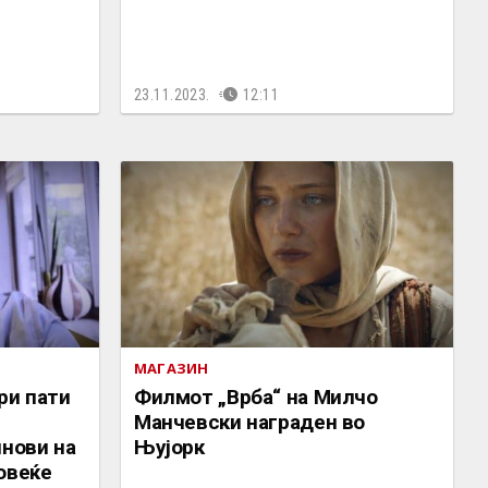
23.11.2023.
12:11
МАГАЗИН
ри пати
Филмот „Врба“ на Милчо
Манчевски награден во
инови на
Њујорк
овеќе