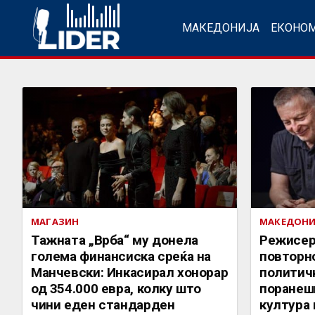
МАКЕДОНИЈА
ЕКОНО
МАГАЗИН
МАКЕДОНИ
Тажната „Врба“ му донела
Режисер
голема финансиска среќа на
повторно
Манчевски: Инкасирал хонорар
политич
од 354.000 евра, колку што
поранеш
чини еден стандарден
култура 