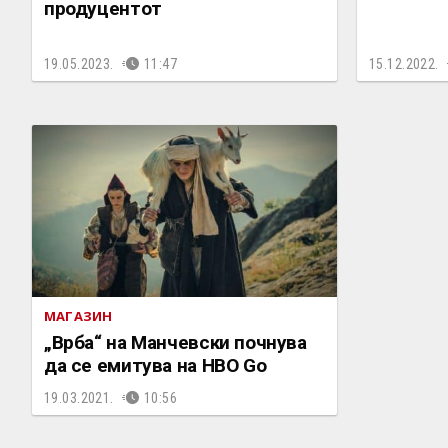
продуцентот
19.05.2023.
11:47
15.12.2022.
МАГАЗИН
„Врба“ на Mанчевски почнува
да се емитува на HBO Go
19.03.2021.
10:56