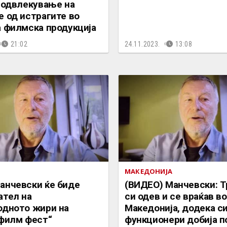
 одвлекување на
 од истрагите во
а филмска продукција
21:02
24.11.2023.
13:08
МАКЕДОНИЈА
анчевски ќе биде
(ВИДЕО) Манчевски: Т
ател на
си одев и се враќав во
одното жири на
Македонија, додека с
 филм фест“
функционери добија п