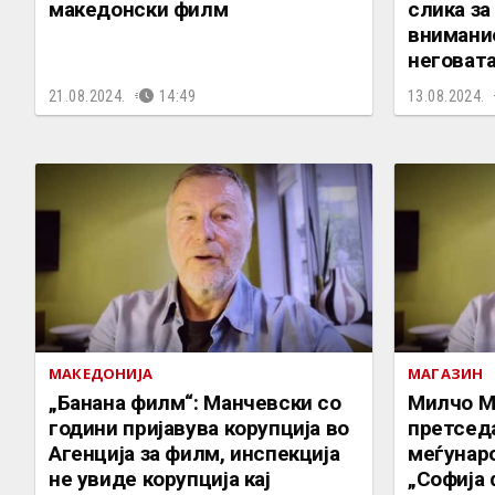
македонски филм
слика за
внимание
неговат
21.08.2024.
14:49
13.08.2024.
МАКЕДОНИЈА
МАГАЗИН
„Банана филм“: Манчевски со
Милчо М
години пријавува корупција во
претсед
Агенција за филм, инспекција
меѓунар
не увиде корупција кај
„Софија