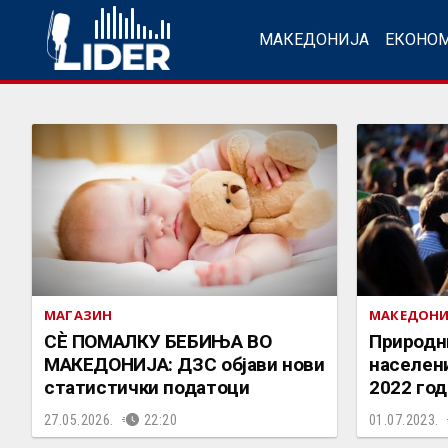
МАКЕДОНИЈА
ЕКОНО
МАГАЗИН
МАКЕДОНИ
СÈ ПОМАЛКУ БЕБИЊА ВО
Природни
МАКЕДОНИЈА: ДЗС објави нови
населени
статистички податоци
2022 го
27.05.2026.
22:20
01.07.2023.