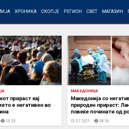
МИЈА
ХРОНИКА
СКОПЈЕ
РЕГИОН
СВЕТ
МАГАЗИН
ЈА
МАКЕДОНИЈА
от прираст кај
Македонија со негати
ето e негативен во
природен прираст: Ла
дина
повеќе починати од р
10:20
02.07.2021.
08:56