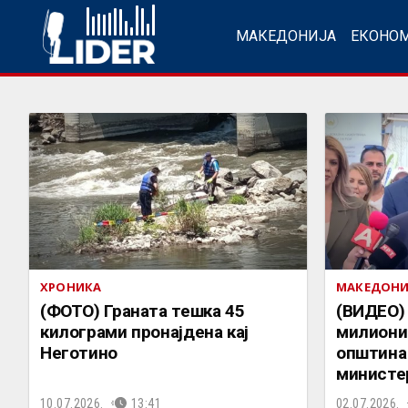
МАКЕДОНИЈА
ЕКОНО
ХРОНИКА
МАКЕДОНИ
(ФОТО) Граната тешка 45
(ВИДЕО) 
килограми пронајдена кај
милиони 
Неготино
општина
министе
10.07.2026.
13:41
02.07.2026.