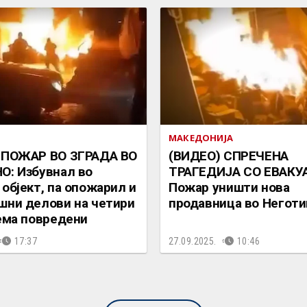
МАКЕДОНИЈА
 ПОЖАР ВО ЗГРАДА ВО
(ВИДЕО) СПРЕЧЕНА
О: Избувнал во
ТРАГЕДИЈА СО ЕВАКУ
објект, па опожарил и
Пожар уништи нова
шни делови на четири
продавница во Неготи
ема повредени
17:37
27.09.2025.
10:46