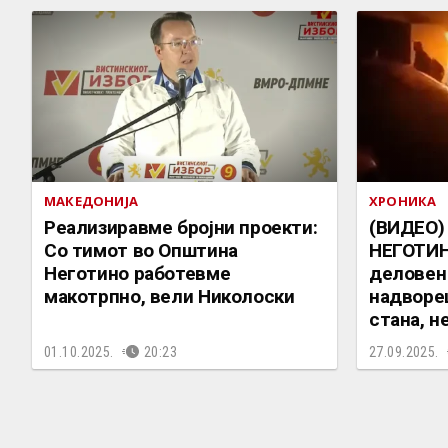
МАКЕДОНИЈА
ХРОНИКА
Реализиравме бројни проекти:
(ВИДЕО)
Со тимот во Општина
НЕГОТИН
Неготино работевме
деловен 
макотрпно, вели Николоски
надворе
стана, н
01.10.2025.
20:23
27.09.2025.