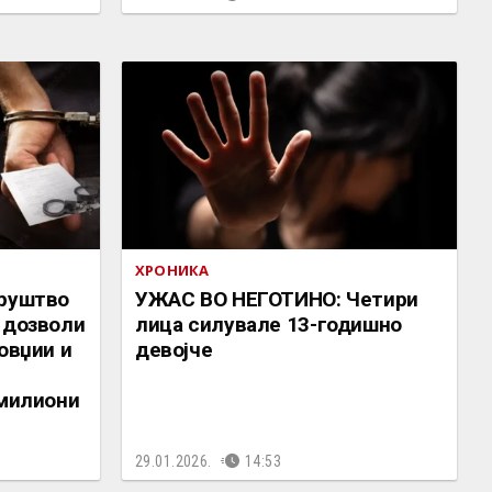
ХРОНИКА
друштво
УЖАС ВО НЕГОТИНО: Четири
 дозволи
лица силувале 13-годишно
овџии и
девојче
 милиони
29.01.2026.
14:53