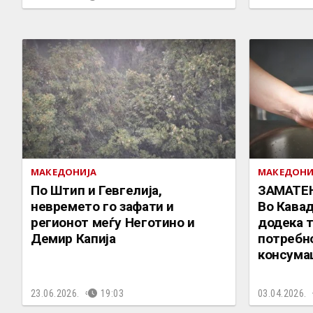
МАКЕДОНИЈА
МАКЕДОНИ
По Штип и Гевгелија,
ЗАМАТЕН
невремето го зафати и
Во Кава
регионот меѓу Неготино и
додека т
Демир Капија
потребн
консума
23.06.2026.
19:03
03.04.2026.