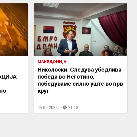
МАКЕДОНИЈА
Николоски: Следува убедлива
АЦИЈА:
победа во Неготино,
победуваме силно уште во прв
но
круг
05.09.2025.
21:18