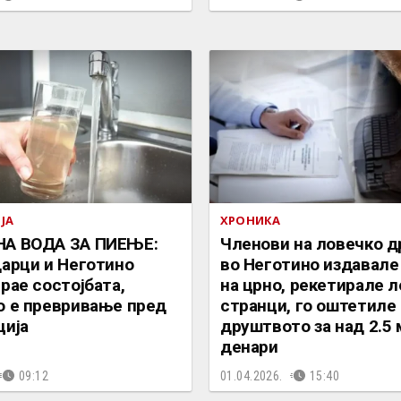
ЈА
ХРОНИКА
А ВОДА ЗА ПИЕЊЕ:
Членови на ловечко 
дарци и Неготино
во Неготино издавале
рае состојбата,
на црно, рекетирале л
о е превривање пред
странци, го оштетиле
ција
друштвото за над 2.5
денари
09:12
01.04.2026.
15:40