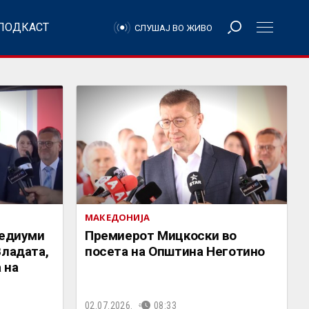
ПОДКАСТ
СЛУШАЈ ВО ЖИВО
МАКЕДОНИЈА
медиуми
Премиерот Мицкоски во
Владата,
посета на Општина Неготино
 на
02.07.2026.
08:33