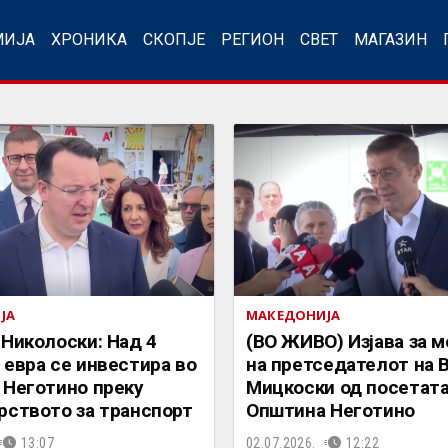
МИЈА
ХРОНИКА
СКОПЈЕ
РЕГИОН
СВЕТ
МАГАЗИН
ЈА
МАКЕДОНИЈА
Николоски: Над 4
(ВО ЖИВО) Изјава за 
евра се инвестира во
на претседателот на 
 Неготино преку
Мицкоски од посетата
рството за транспорт
Општина Неготино
13:07
02.07.2026.
12:22