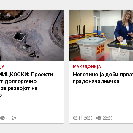
ЈА
МАКЕДОНИЈА
МИЦКОСКИ: Проекти
Неготино ја доби прв
ат долгорочно
градоначалничка
за развојот на
о
11:29
02.11.2025.
22:29