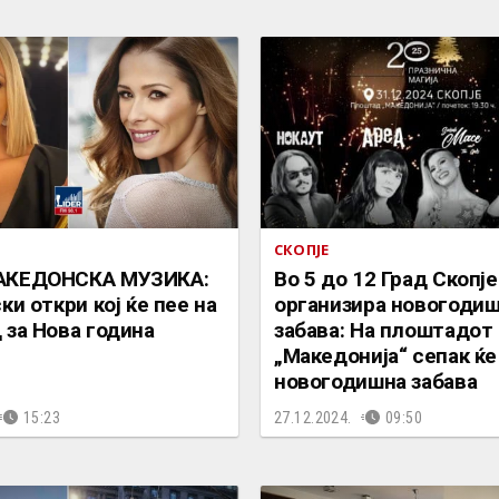
СКОПЈЕ
АКЕДОНСКА МУЗИКА:
Во 5 до 12 Град Скопј
ки откри кој ќе пее на
организира новогоди
 за Нова година
забава: На плоштадот
„Македонија“ сепак ќе
новогодишна забава
15:23
27.12.2024.
09:50