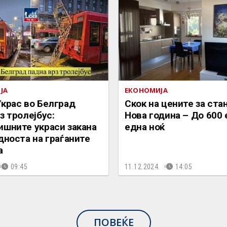
ЈА
ЕКОНОМИЈА
Украс во Белград
Скок на цените за ста
з тролејбус:
Нова година – До 600 
ишните украси закана
една ноќ
дноста на граѓаните
а
09:45
11.12.2024.
14:05
ПОВЕЌЕ