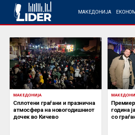
МАКЕДОНИЈА
ЕКОНО
МАКЕДОНИЈА
МАКЕДОНИ
Сплотени граѓани и празнична
Премиер
атмосфера на новогодишниот
година ј
дочек во Кичево
со граѓа