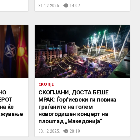
31.12.2025.
14:07
СКОПЈЕ
НО
СКОПЈАНИ, ДОСТА БЕШЕ
ЕРОТ
МРАК: Ѓорѓиевски ги повика
на ќе
граѓаните на голем
вижување
новогодишен концерт на
плоштад „Македонија“
30.12.2025.
20:19