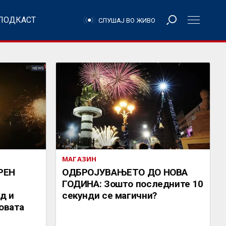
ПОДКАСТ
СЛУШАЈ ВО ЖИВО
МАГАЗИН
РЕН
ОДБРОЈУВАЊЕТО ДО НОВА
ГОДИНА: Зошто последните 10
д и
секунди се магични?
Новата