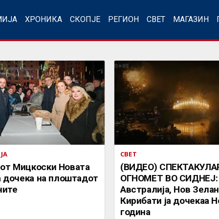
МИЈА
ХРОНИКА
СКОПЈЕ
РЕГИОН
СВЕТ
МАГАЗИН
ЈА
СВЕТ
от Мицкоски Новата
(ВИДЕО) СПЕКТАКУЛА
а дочека на плоштадот
ОГНОМЕТ ВО СИДНЕЈ:
ните
Австралија, Нов Зелан
Кирибати ја дочекаа 
година