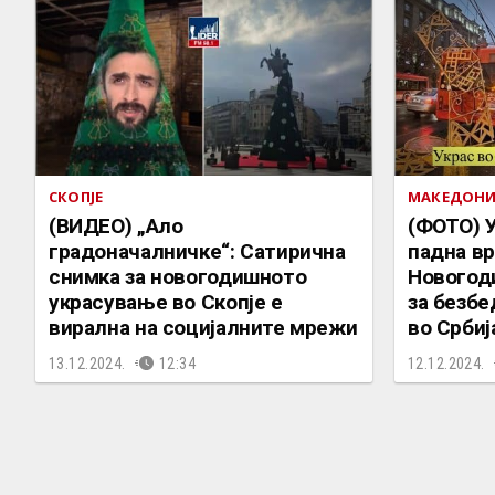
СКОПЈЕ
МАКЕДОНИ
(ВИДЕО) „Ало
(ФОТО) 
градоначалничке“: Сатирична
падна вр
снимка за новогодишното
Новогод
украсување во Скопје е
за безбе
вирална на социјалните мрежи
во Србиј
13.12.2024.
12:34
12.12.2024.