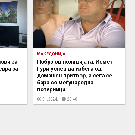
МАКЕДОНИЈА
нови за
Побрз од полицијата: Исмет
евра за
Гури успеа да избега од
домашен притвор, а сега се
бара со меѓународна
потерница
06.01.2024.
20:40