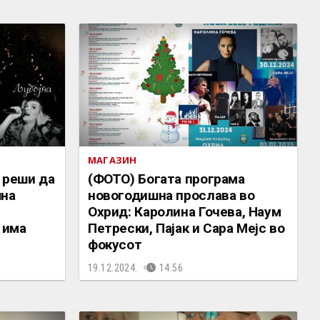
МАГАЗИН
е реши да
(ФОТО) Богата програма
шна
новогодишна прослава во
Охрид: Каролина Гочева, Наум
 има
Петрески, Пајак и Сара Мејс во
фокусот
19.12.2024.
14:56