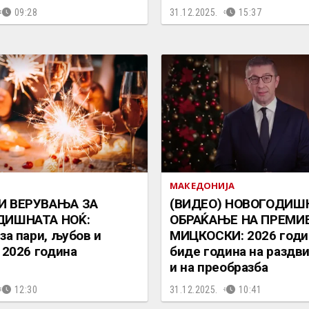
09:28
31.12.2025.
15:37
МАКЕДОНИЈА
И ВЕРУВАЊА ЗА
(ВИДЕО) НОВОГОДИШ
ДИШНАТА НОЌ:
ОБРАЌАЊЕ НА ПРЕМИ
за пари, љубов и
МИЦКОСКИ: 2026 годи
 2026 година
биде година на разд
и на преобразба
12:30
31.12.2025.
10:41