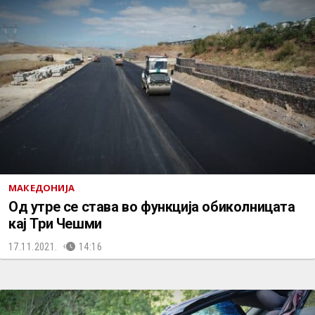
МАКЕДОНИЈА
Од утре се става во функција обиколницата
кај Три Чешми
17.11.2021.
14:16