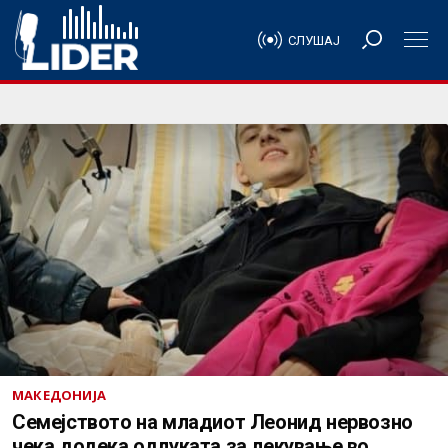
СЛУШАЈ
МАКЕДОНИЈА
Семејството на младиот Леонид нервозно
чека додека одлуката за лекување во