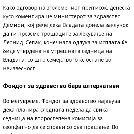
Како одговор на зголемениот притисок, денеска
кусо коментираше министерот за здравство
Демири, кој рече дека Владата донела заклучок
да ги преземе трошоците за лекување на
Леонид. Сепак, конечната одлука за исплата ќе
биде утврдена на утрешната седница на
Владата, со што семејството ќе остане во
неизвесност.
Фондот за здравство бара алтернативи
Во меѓувреме, Фондот за здравство најавува
дека планира следната недела да свика
седница на второстепена комисија за
сеопфатно да се справи со ова прашање. Во