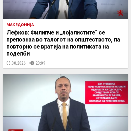
МАКЕДОНИЈА
Лефков: Филипче и „лојалистите“ се
препознаа во талогот на општеството, па
повторно се вратија на политиката на
поделби
05.08.2026.
20:09