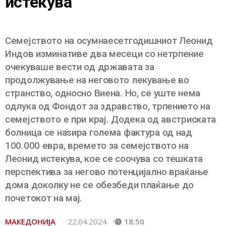
истекува
Семејството на осумнаесетгодишниот Леонид
Индов изминативе два месеци со нетрпение
очекуваше вести од државата за
продолжување на неговото лекување во
странство, односно Виена. Но, се уште нема
одлука од Фондот за здравство, трпението на
семејството е при крај. Додека од австриската
болница се наѕира голема фактура од над
100.000 евра, времето за семејството на
Леонид истекува, кое се соочува со тешката
перспектива за негово потенцијално враќање
дома доколку не се обезбеди плаќање до
почетокот на мај.
МАКЕДОНИЈА
22.04.2024.
18:50