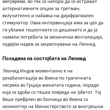
меѓувреме, во тек се напори да се истражат
алтернативните опции за третман,
вклучително и набавка на дијафрагмален
стимулатор. Оваа интервенција има за цел да
ги ублажи тешкотиите со дишењето и да ја
намали потребата за механичка вентилација,
нудејќи надеж за закрепнување на Леонид.
Позадина на состојбата на Леонид
Леонид Индов моментално е на
рехабилитација во Виена по трагичната
несреќа во Грција минатата година, поради
која се здоби со тешка повреда на ‘рбетот. Тој
беше префрлен во болница во Виена со
хеликоптер на Министерството за внатрешни