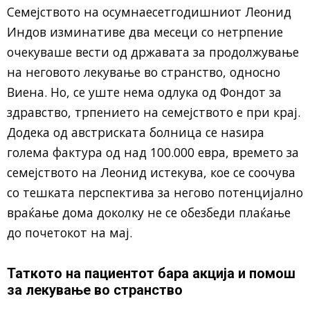
Семејството на осумнаесетгодишниот Леонид
Индов изминативе два месеци со нетрпение
очекуваше вести од државата за продолжување
на неговото лекување во странство, односно
Виена. Но, се уште нема одлука од Фондот за
здравство, трпението на семејството е при крај.
Додека од австриската болница се наѕира
голема фактура од над 100.000 евра, времето за
семејството на Леонид истекува, кое се соочува
со тешката перспектива за негово потенцијално
враќање дома доколку не се обезбеди плаќање
до почетокот на мај.
Таткото на пациентот бара акција и помош
за лекување во странство