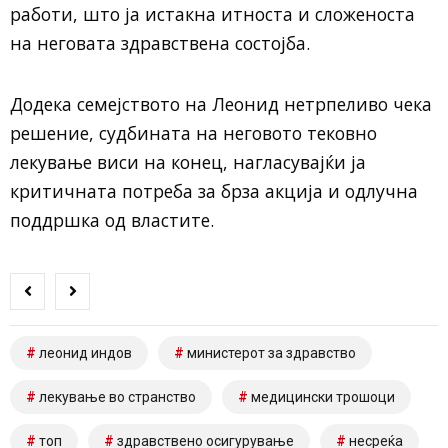
работи, што ја истакна итноста и сложеноста
на неговата здравствена состојба.
Додека семејството на Леонид нетрпеливо чека
решение, судбината на неговото тековно
лекување виси на конец, нагласувајќи ја
критичната потреба за брза акција и одлучна
поддршка од властите.
леонид индов
министерот за здравство
лекување во странство
медицински трошоци
топ
здравствено осигурување
несреќа