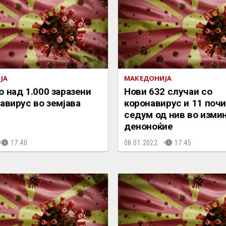
ЈА
МАКЕДОНИЈА
 над 1.000 заразени
Нови 632 случаи со
авирус во земјава
коронавирус и 11 поч
седум од нив во изми
деноноќие
17:40
08.01.2022.
17:45