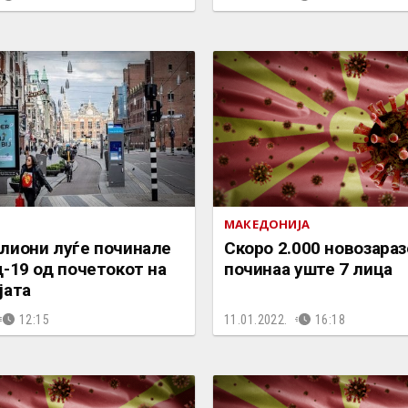
МАКЕДОНИЈА
лиони луѓе починале
Скоро 2.000 новозараз
-19 од почетокот на
починаа уште 7 лица
јата
12:15
11.01.2022.
16:18