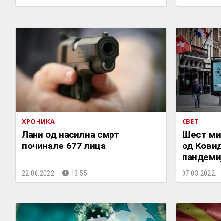
ХРОНИКА
СВЕТ
Лани од насилна смрт
Шест ми
починале 677 лица
од Ковид
пандеми
22.06.2022.
13:55
07.03.2022.