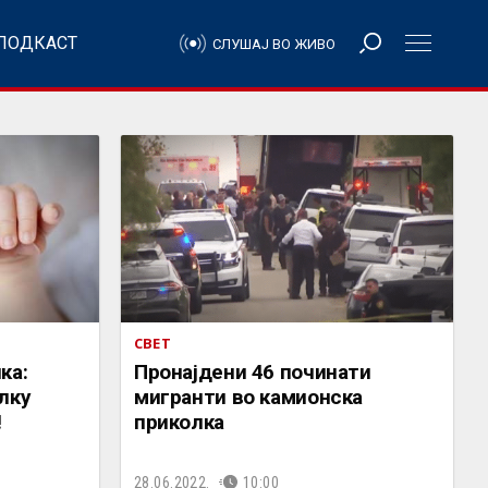
ПОДКАСТ
СЛУШАЈ ВО ЖИВО
СВЕТ
ка:
Пронајдени 46 починати
лку
мигранти во камионска
!
приколка
28.06.2022.
10:00