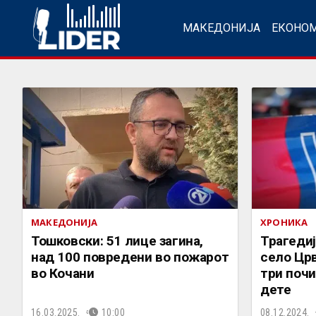
МАКЕДОНИЈА
ЕКОНО
МАКЕДОНИЈА
ХРОНИКА
Тошковски: 51 лице загина,
Трагедиј
над 100 повредени во пожарот
село Црв
во Кочани
три почи
дете
16.03.2025.
10:00
08.12.2024.