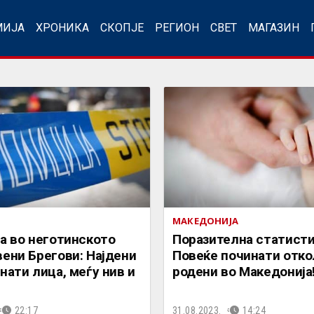
МИЈА
ХРОНИКА
СКОПЈЕ
РЕГИОН
СВЕТ
МАГАЗИН
МАКЕДОНИЈА
а во неготинското
Поразителна статисти
ени Брегови: Најдени
Повеќе починати отко
нати лица, меѓу нив и
родени во Македонија
22:17
31.08.2023.
14:24