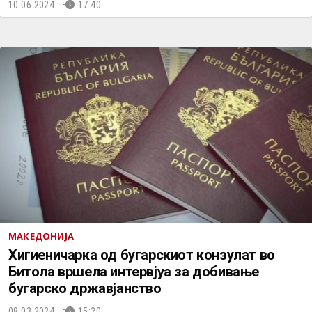
10.06.2024.
17:40
МАКЕДОНИЈА
Хигиеничарка од бугарскиот конзулат во
Битола вршела интервјуа за добивање
бугарско државјанство
08.03.2024.
15:20