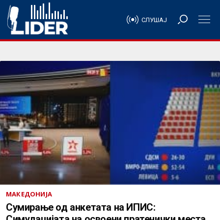
СЛУШАЈ
МАКЕДОНИЈА
Сумирање од анкетата на ИПИС:
Симулацијата на освоени пратенички места