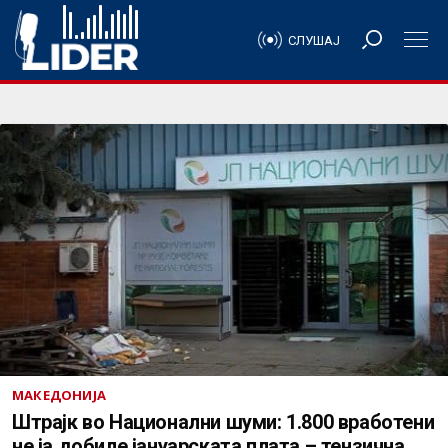
СЛУШАЈ
МАКЕДОНИЈА
Штрајк во Национални шуми: 1.800 вработени
не ја добиле јануарската плата – тензична