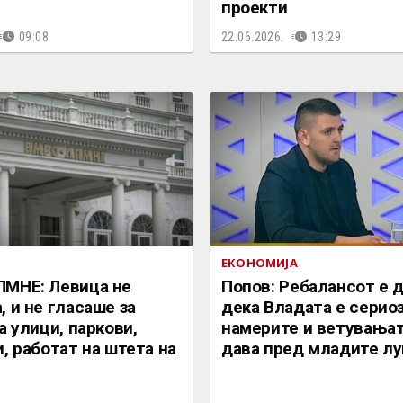
проекти
09:08
22.06.2026.
13:29
ЕКОНОМИЈА
МНЕ: Левица не
Попов: Ребалансот е 
 и не гласаше за
дека Владата е серио
а улици, паркови,
намерите и ветувањат
, работат на штета на
дава пред младите лу