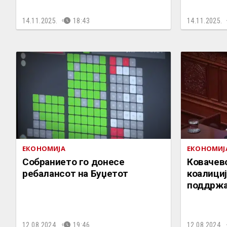
14.11.2025.
18:43
14.11.2025.
ЕКОНОМИЈА
ЕКОНОМИЈ
Собранието го донесе
Ковачев
ребалансот на Буџетот
коалициј
поддржа
12.08.2024.
19:46
12.08.2024.