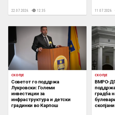
22.07.2026.
12:35
11.07.2026.
СКОПЈЕ
СКОПЈЕ
Советот го поддржа
ВМРО-ДП
Лукровски: Големи
поддржа,
инвестиции за
градба н
инфраструктура и детски
булевари
градинки во Карпош
скопјани