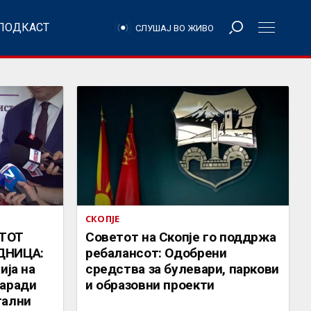
ПОДКАСТ
СЛУШАЈ ВО ЖИВО
СКОПЈЕ
ЕТОТ
Советот на Скопје го поддржа
ДНИЦА:
ребалансот: Одобрени
ија на
средства за булевари, паркови
заради
и образовни проекти
тални