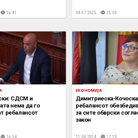
16:41
04.07.2025.
15:50
А
ЕКОНОМИЈА
ски: СДСМ и
Димитриеска-Кочоска
ата нема да го
ребалансот обезбеди
т ребалансот
за сите обврски согла
закон
16:54
11.08.2024.
17:29