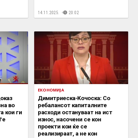
14.11.2025.
20:02
ЕКОНОМИЈА
доказ
Димитриеска-Кочоска: Со
зна во
ребалансот капиталните
а кои ги
расходи остануваат на ист
ѓе
износ, насочени се кон
проекти кои ќе се
реализираат, а не кон