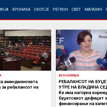
МИЈА
ХРОНИКА
СКОПЈЕ
РЕГИОН
СВЕТ
МАГАЗИН
А
ЕКОНОМИЈА
ка амандманската
РЕБАЛАНСОТ НА БУЏ
 за ребалансот на
УТРЕ НА ВЛАДИНА СЕ
Ќе има нагорна корекц
буџетскиот дефицит 
финансирање на капи