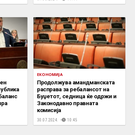
ЕКОНОМИЈА
ден
Продолжува амандманската
публика
расправа за ребалансот на
ебаланс
Буџетот, седница ќе одржи и
ира
Законодавно правната
комисија
30.07.2024.
10:45