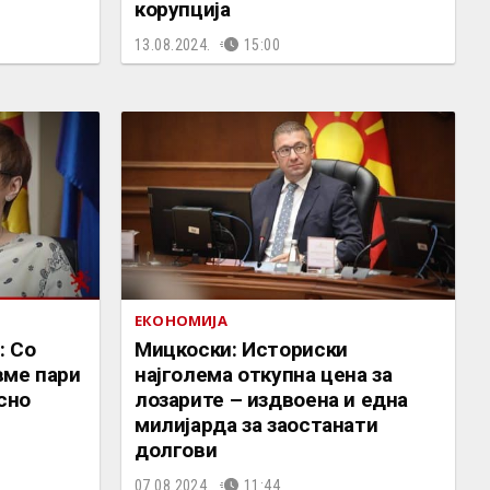
корупција
13.08.2024.
15:00
ЕКОНОМИЈА
: Со
Мицкоски: Историски
вме пари
најголема откупна цена за
сно
лозарите – издвоена и една
милијарда за заостанати
долгови
07.08.2024.
11:44