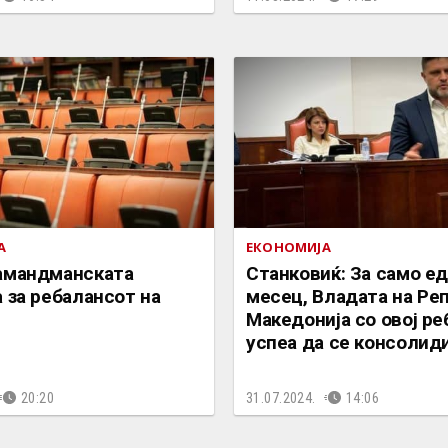
А
ЕКОНОМИЈА
амандманската
Станковиќ: За само е
 за ребалансот на
месец, Владата на Ре
Македонија со овој р
успеа да се консолид
20:20
31.07.2024.
14:06