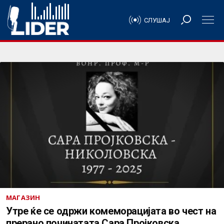
СЛУШАЈ
МАГАЗИН
Утре ќе се одржи комеморацијата во чест на
прерано починатата Сара Пројковска