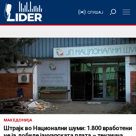
СЛУШАЈ
МАКЕДОНИЈА
Штрајк во Национални шуми: 1.800 вработени
не ја добиле јануарската плата – тензична