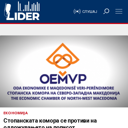
СЛУШАЈ
ЕКОНОМИЈА
Стопанската комора се противи на
одложувањето на пописот