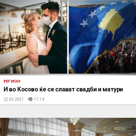
РЕГИОН
И во Косово ќе се слават свадби и матури
22.06.2021.
17:14