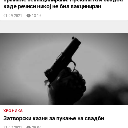
каде речиси никој не бил вакциниран
01.09.2021.
13:16
ХРОНИКА
Затворски казни за пукање на свадби
21.07.2021.
20:00