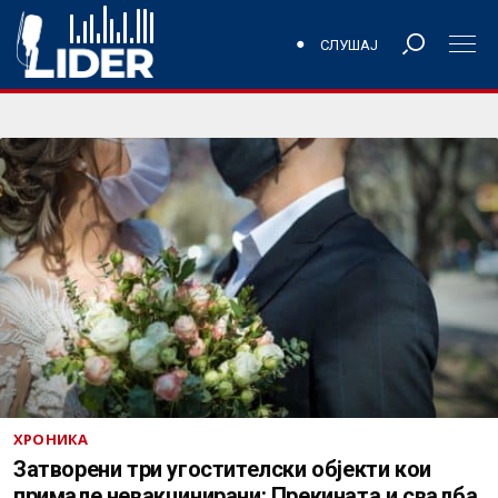
СЛУШАЈ
ХРОНИКА
Затворени три угостителски објекти кои
примале невакцинирани: Прекината и свадба