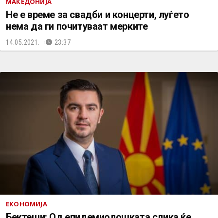
МАКЕДОНИЈА
Не е време за свадби и концерти, луѓето
нема да ги почитуваат мерките
14.05.2021.
23:37
ЕКОНОМИЈА
Бектеши: Од епидемиолошката слика ќе