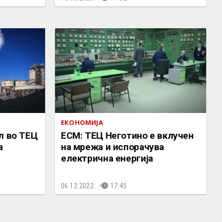
ЕКОНОМИЈА
л во ТЕЦ
ЕСМ: ТЕЦ Неготино е вклучен
а
на мрежа и испорачува
електрична енергија
06.12.2022.
17:45