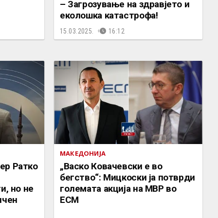
– Загрозување на здравјето и
еколошка катастрофа!
15.03.2025.
16:12
МАКЕДОНИЈА
ер Ратко
„Васко Ковачевски е во
бегство“: Мицкоски ја потврди
и, но не
големата акција на МВР во
ичен
ЕСМ