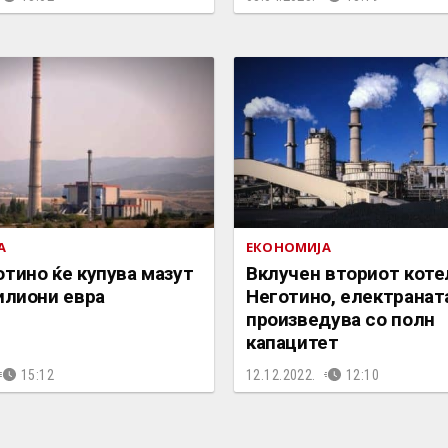
А
ЕКОНОМИЈА
тино ќе купува мазут
Вклучен вториот коте
илиони евра
Неготино, електранат
произведува со полн
капацитет
15:12
12.12.2022.
12:10