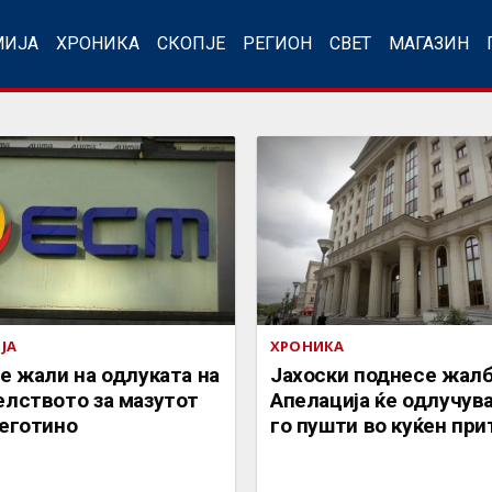
МИЈА
ХРОНИКА
СКОПЈЕ
РЕГИОН
СВЕТ
МАГАЗИН
ЈА
ХРОНИКА
е жали на одлуката на
Јахоски поднесе жалб
елството за мазутот
Апелација ќе одлучува
Неготино
го пушти во куќен при