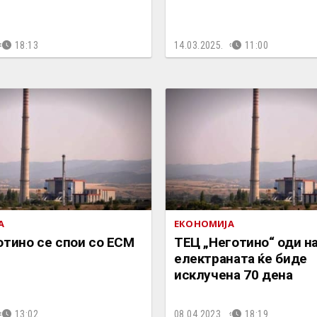
18:13
14.03.2025.
11:00
А
ЕКОНОМИЈА
отино сe спои со ЕСМ
ТЕЦ „Неготино“ оди н
електраната ќе биде
исклучена 70 дена
13:02
08.04.2023.
18:19