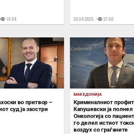
10:54
23.04.2025.
21:00
МАКЕДОНИЈА
хоски во притвор –
Криминалниот профит
от суд ја заостри
Капушевски ја полнел
Онкологија со пациент
го делел истиот токс
воздух со граѓаните