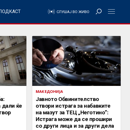
ПОДКАСТ
СЛУШАЈ ВО ЖИВО
МАКЕДОНИЈА
а:
Јавното Обвинителство
 дали ќе
отвори истрага за набавките
твор
на мазут за ТЕЦ „Неготино“:
Истрага може да се прошири
со други лица и за други дела