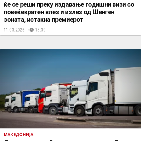
ќе се реши преку издавање годишни визи со
повеќекратен влез и излез од Шенген
зоната, истакна премиерот
11.03.2026.
15:39
МАКЕДОНИЈА