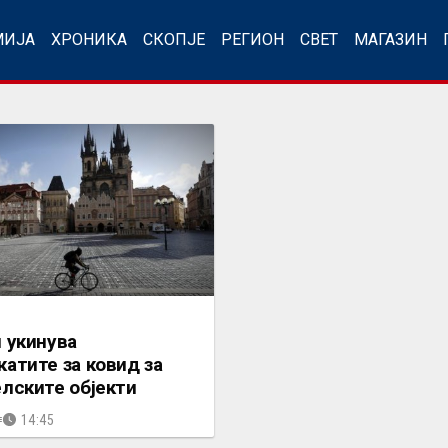
МИЈА
ХРОНИКА
СКОПЈЕ
РЕГИОН
СВЕТ
МАГАЗИН
 укинува
атите за ковид за
лските објекти
14:45