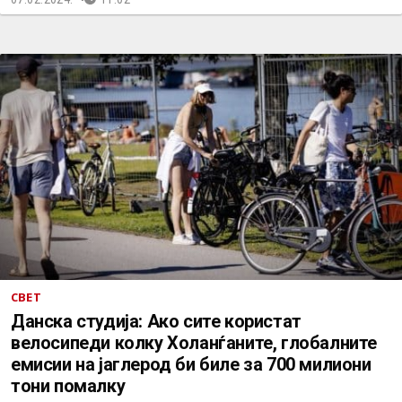
СВЕТ
Данска студија: Ако сите користат
велосипеди колку Холанѓаните, глобалните
емисии на јаглерод би биле за 700 милиони
тони помалку