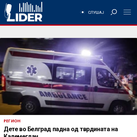
СЛУШАЈ
РЕГИОН
Дете во Белград падна од тврдината на
Калемегдан