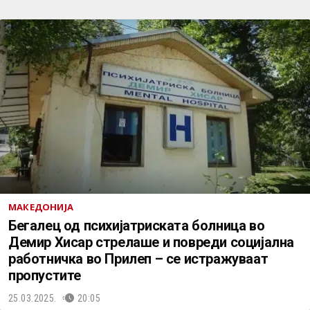
МАКЕДОНИЈА
Бегалец од психијатриската болница во
Демир Хисар стрелаше и повреди социјална
работничка во Прилеп – се истражуваат
пропустите
25.03.2025.
20:05