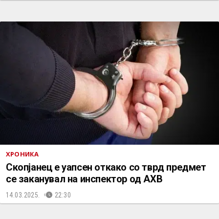
ХРОНИКА
Скопјанец е уапсен откако со тврд предмет
се заканувал на инспектор од АХВ
14.03.2025.
22:30