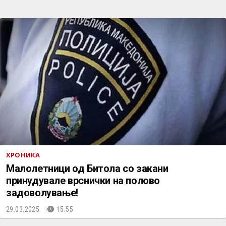
ХРОНИКА
Малолетници од Битола со закани
принудувале врснички на полово
задоволување!
29.03.2025.
15:55