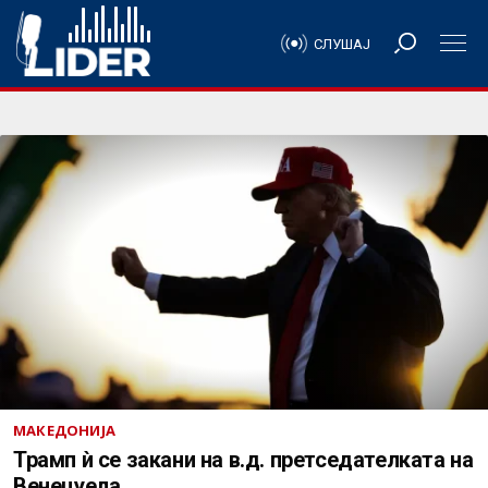
СЛУШАЈ
МАКЕДОНИЈА
Трамп ѝ се закани на в.д. претседателката на
Венецуела