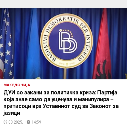
МАКЕДОНИЈА
ДУИ со закани за политичка криза: Партија
која знае само да уценува и манипулира –
притисоци врз Уставниот суд за Законот за
јазици
09.03.2025.
14:59