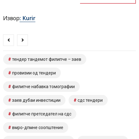
Извор
: Kurir
тендер тандемот филипче – заев
провизии од тендери
филипче набавка томографии
заев дубаи инвестиции
сдс тендери
филипче претседател на сдс
вмро-дпмне соопштение