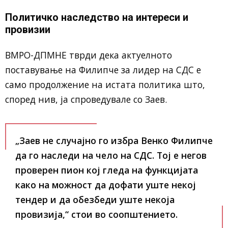
Политичко наследство на интереси и
провизии
ВМРО-ДПМНЕ тврди дека актуелното
поставување на Филипче за лидер на СДС е
само продолжение на истата политика што,
според нив, ја спроведувале со Заев.
„Заев не случајно го избра Венко Филипче
да го наследи на чело на СДС. Тој е негов
проверен пион кој гледа на функцијата
како на можност да дофати уште некој
тендер и да обезбеди уште некоја
провизија,“
стои во соопштението.