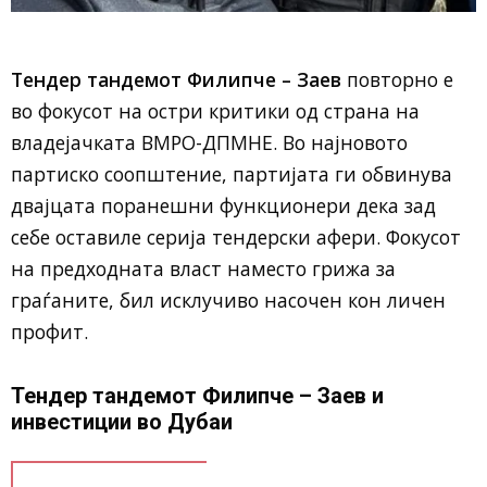
Тендер тандемот Филипче – Заев
повторно е
во фокусот на остри критики од страна на
владејачката ВМРО-ДПМНЕ. Во најновото
партиско соопштение, партијата ги обвинува
двајцата поранешни функционери дека зад
себе оставиле серија тендерски афери. Фокусот
на предходната власт наместо грижа за
граѓаните, бил исклучиво насочен кон личен
профит.
Тендер тандемот Филипче – Заев и
инвестиции во Дубаи