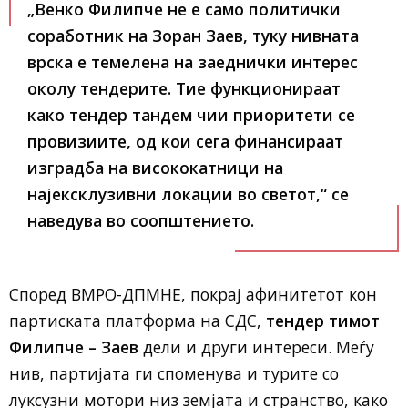
„Венко Филипче не е само политички
соработник на Зоран Заев, туку нивната
врска е темелена на заеднички интерес
околу тендерите. Тие функционираат
како тендер тандем чии приоритети се
провизиите, од кои сега финансираат
изградба на висококатници на
најексклузивни локации во светот,“
се
наведува во соопштението.
Според ВМРО-ДПМНЕ, покрај афинитетот кон
партиската платформа на СДС,
тендер тимот
Филипче – Заев
дели и други интереси. Меѓу
нив, партијата ги споменува и турите со
луксузни мотори низ земјата и странство, како