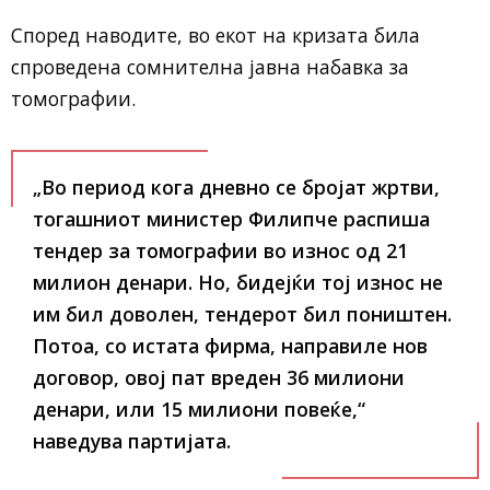
Според наводите, во екот на кризата била
спроведена сомнителна јавна набавка за
томографии.
„Во период кога дневно се бројат жртви,
тогашниот министер Филипче распиша
тендер за томографии во износ од 21
милион денари. Но, бидејќи тој износ не
им бил доволен, тендерот бил поништен.
Потоа, со истата фирма, направиле нов
договор, овој пат вреден 36 милиони
денари, или 15 милиони повеќе,“
наведува партијата.