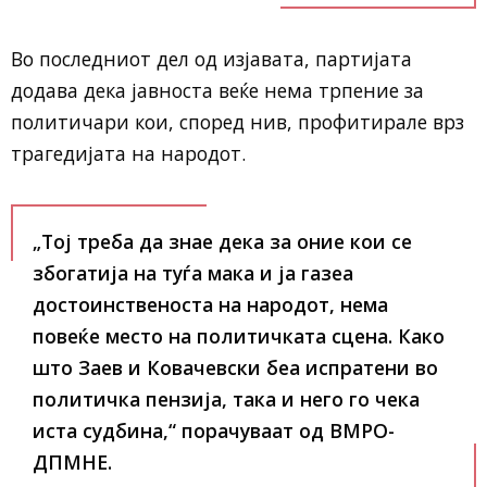
Во последниот дел од изјавата, партијата
додава дека јавноста веќе нема трпение за
политичари кои, според нив, профитирале врз
трагедијата на народот.
„Тој треба да знае дека за оние кои се
збогатија на туѓа мака и ја газеа
достоинственоста на народот, нема
повеќе место на политичката сцена. Како
што Заев и Ковачевски беа испратени во
политичка пензија, така и него го чека
иста судбина,“
порачуваат од ВМРО-
ДПМНЕ.