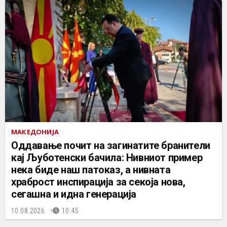
МАКЕДОНИЈА
Оддавање почит на загинатите бранители
кај Љуботенски бачила: Нивниот пример
нека биде наш патоказ, а нивната
храброст инспирација за секоја нова,
сегашна и идна генерација
10.08.2026.
10:45