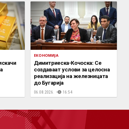
ЕКОНОМИЈА
искачи
Димитриеска-Кочоска: Се
ца
создаваат услови за целосна
реализација на железницата
до Бугарија
06.08.2026.
16:54
СТ