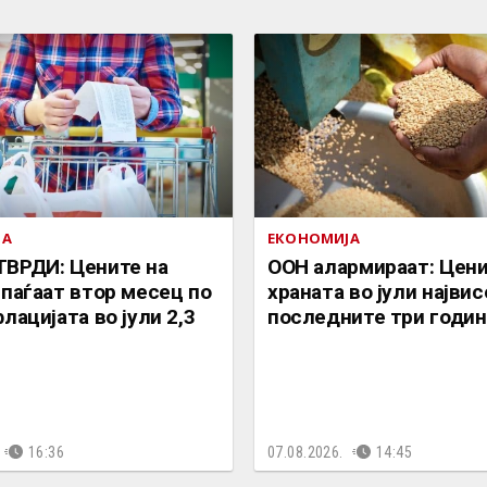
ЈА
ЕКОНОМИЈА
ВРДИ: Цените на
ООН алармираат: Цени
 паѓаат втор месец по
храната во јули највис
лацијата во јули 2,3
последните три годин
16:36
07.08.2026.
14:45