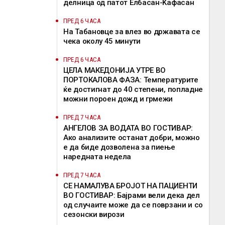
делница од патот Елбасан-Ќафасан
ПРЕД 6 ЧАСА
На Табановце за влез во државата се
чека околу 45 минути
ПРЕД 6 ЧАСА
ЦЕЛА МАКЕДОНИЈА УТРЕ ВО
ПОРТОКАЛОВА ФАЗА: Температурите
ќе достигнат до 40 степени, попладне
можни пороен дожд и грмежи
ПРЕД 7 ЧАСА
АНГЕЛОВ ЗА ВОДАТА ВО ГОСТИВАР:
Ако анализите останат добри, можно
е да биде дозволена за пиење
наредната недела
ПРЕД 7 ЧАСА
СЕ НАМАЛУВА БРОЈОТ НА ПАЦИЕНТИ
ВО ГОСТИВАР: Бајрами вели дека дел
од случаите може да се поврзани и со
сезонски вирози