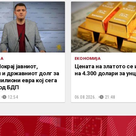
ЈА
ЕКОНОМИЈА
окрај јавниот,
Цената на златото се 
 и државниот долг за
на 4.300 долари за ун
милиони евра кој сега
 од БДП
12:54
06.08.2026.
21:48
ОДКА