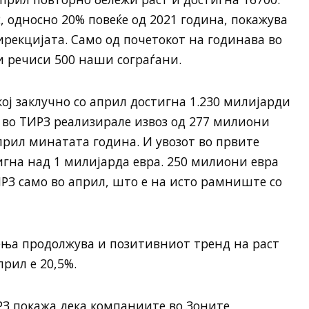
2, односно 20% повеќе од 2021 година, покажува
рекцијата. Само од почетокот на годинава во
и речиси 500 наши сограѓани.
ој заклучно со април достигна 1.230 милијарди
 во ТИРЗ реализирале извоз од 277 милиони
април минатата година. И увозот во првите
гна над 1 милијарда евра. 250 милиони евра
РЗ само во април, што е на исто рамниште со
ња продолжува и позитивниот тренд на раст
прил е 20,5%.
З покажа дека компаниите во Зоните,