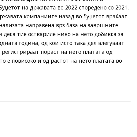
Буџетот на државата во 2022 споредено со 2021.
државата компаниите назад во буџетот враќаат
анализата направена врз база на завршните
 дека тие оствариле ниво на нето добивка за
дната година, од кои исто така дел влегуваат
 регистрираат пораст на нето платата од
то е повисоко и од растот на нето платата во