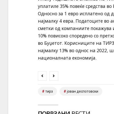
уплатиле 35% повеќе средства во 
Односно за 1 евро исплатено од 
најмалку 4 евра. Податоците во 
сметки од компаниите покажува и
10% повисоко споредено со претхо
во Буџетот. Корисниците на ТИРЗ
најмалку 13% во однос на 2022, ш
националната економија.
тирз
јован деспотовски
ПОВРЗАНИ
ВЕСТИ