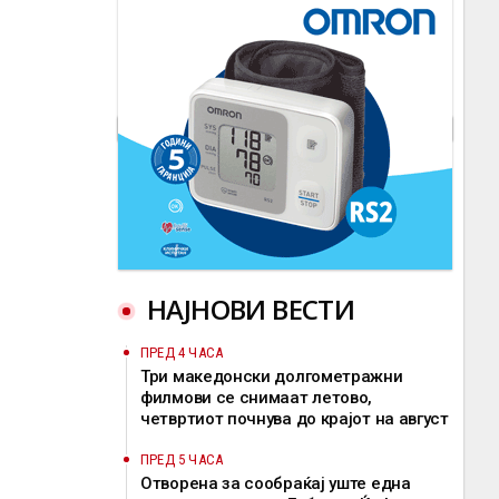
НАЈНОВИ ВЕСТИ
ПРЕД 4 ЧАСА
Три македонски долгометражни
филмови се снимаат летово,
четвртиот почнува до крајот на август
ПРЕД 5 ЧАСА
Отворена за сообраќај уште една