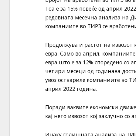
Тоа е за 15% повеќе од април 202
редовната месечна анализа на Ди
компаниите во ТИРЗ се вработен
Продолжува и растот на извозот к
евра. Само во април, компаниите
евра што е за 12% споредено со 
четири месеци од годинава дости
увоз оствариле компаниите во ТИ
април 2022 година.
Поради ваквите економски движе
кај нето извозот кој заклучно со а
Инаку годишната анализа на ТИР