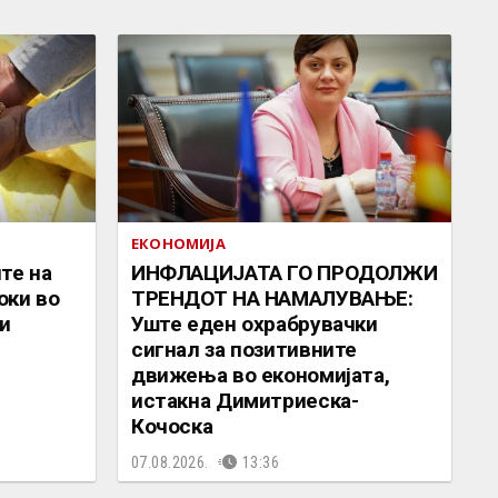
ЕКОНОМИЈА
те на
ИНФЛАЦИЈАТА ГО ПРОДОЛЖИ
оки во
ТРЕНДОТ НА НАМАЛУВАЊЕ:
и
Уште еден охрабрувачки
сигнал за позитивните
движења во економијата,
истакна Димитриеска-
Кочоска
07.08.2026.
13:36