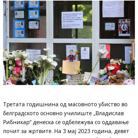
Третата годишнина од масовното убиство во
белградското основно училиште „Владислав
Рибникар“ денеска се одбележува со оддавање
почит за жртвите. На 3 мај 2023 година, девет