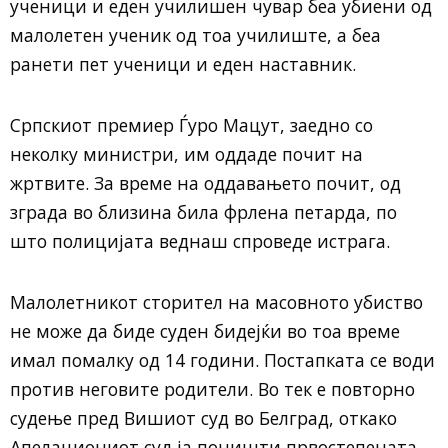
ученици и еден училишен чувар беа убиени од
малолетен ученик од тоа училиште, а беа
ранeти пет ученици и еден наставник.
Српскиот премиер Ѓуро Мацут, заедно со
неколку министри, им оддаде почит на
жртвите. За време на оддавањето почит, од
зграда во близина била фрлена петарда, по
што полицијата веднаш спроведе истрага.
Малолетникот сторител на масовното убиство
не може да биде суден бидејќи во тоа време
имал помалку од 14 години. Постапката се води
против неговите родители. Во тек е повторно
судење пред Вишиот суд во Белград, откако
Апелациониот суд ја поништи првостепената