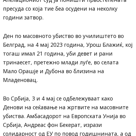
пресуда со која тие беа осудени на неколку
години затвор.
Ден по масовното убиство во училиштето во
Белград, на 4 мај 2023 година, Урош Блажиќ, кој
тогаш имал 21 година, уби девет и рани
тринаесет, претежно млади луѓе, во селата
Мало Орашје и Дубона во близина на
Младеновац.
Во Србија, 3 и 4 мај се одбележуваат како
Денови на сеќавање на жртвите на масовните
убиства. Амбасадорот на Европската Унија во
Србија, Андреас фон Бекерат, изрази
солидарност од ЕУ по повод годишнината, а од