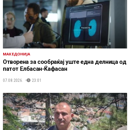
МАКЕДОНИЈА
Отворена за сообраќај уште една делница од
патот Елбасан-Ќафасан
07.08.2026.
23:01