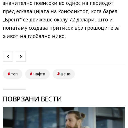
значително повисоки во однос на периодот
пред ескалацијата на конфликтот, кога барел
„Брент“ се движеше околу 72 долари, што и
понатаму создава притисок врз трошоците за
живот на глобално ниво.
топ
нафта
цена
ПОВРЗАНИ
ВЕСТИ