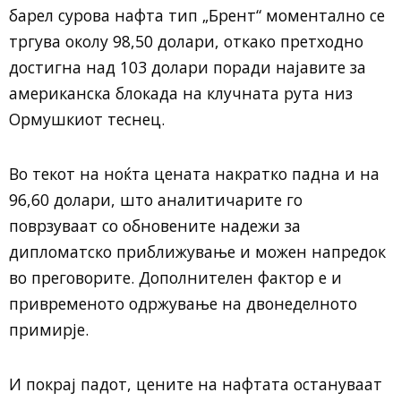
барел сурова нафта тип „Брент“ моментално се
тргува околу 98,50 долари, откако претходно
достигна над 103 долари поради најавите за
американска блокада на клучната рута низ
Ормушкиот теснец.
Во текот на ноќта цената накратко падна и на
96,60 долари, што аналитичарите го
поврзуваат со обновените надежи за
дипломатско приближување и можен напредок
во преговорите. Дополнителен фактор е и
привременото одржување на двонеделното
примирје.
И покрај падот, цените на нафтата остануваат