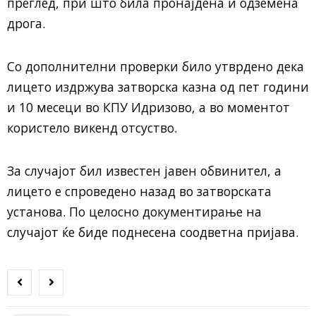
преглед, при што била пронајдена и одземена
дрога.
Со дополнителни проверки било утврдено дека
лицето издржува затворска казна од пет години
и 10 месеци во КПУ Идризово, а во моментот
користело викенд отсуство.
За случајот бил известен јавен обвинител, а
лицето е спроведено назад во затворската
установа. По целосно документирање на
случајот ќе биде поднесена соодветна пријава.