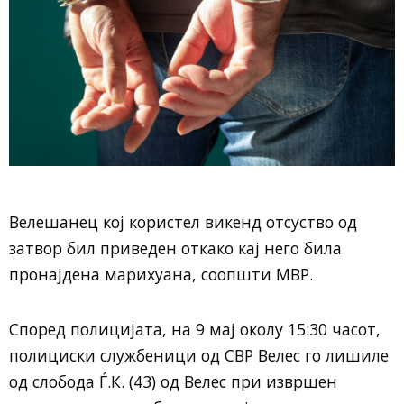
Велешанец кој користел викенд отсуство од
затвор бил приведен откако кај него била
пронајдена марихуана, соопшти МВР.
Според полицијата, на 9 мај околу 15:30 часот,
полициски службеници од СВР Велес го лишиле
од слобода Ѓ.К. (43) од Велес при извршен