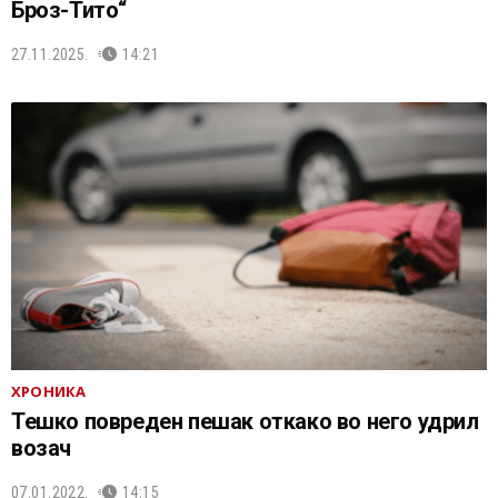
Броз-Тито“
27.11.2025.
14:21
ХРОНИКА
Тешко повреден пешак откако во него удрил
возач
07.01.2022.
14:15