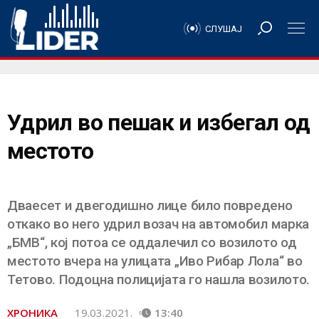
СЛУШАЈ
Удрил во пешак и избегал од
местото
Дваесет и двегодишно лице било повредено
откако во него удрил возач на автомобил марка
„БМВ“, кој потоа се оддалечил со возилото од
местото вчера на улицата „Иво Рибар Лола“ во
Тетово. Подоцна полицијата го нашла возилото.
ХРОНИКА
19.03.2021.
13:40