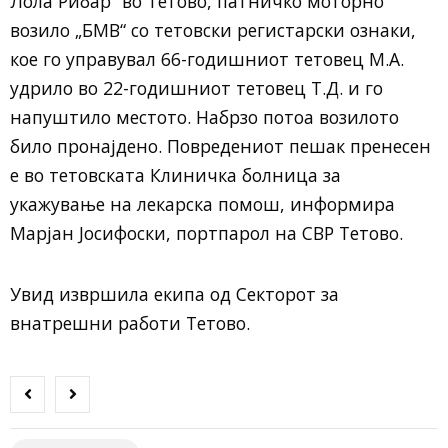
Лола Рибар“ во Тетово, патничко моторно
возило „БМВ“ со тетовски регистарски ознаки,
кое го управувал 66-годишниот тетовец М.А.
удрило во 22-годишниот тетовец Т.Д. и го
напуштило местото. Набрзо потоа возилото
било пронајдено. Повредениот пешак пренесен
е во тетовската Клиничка болница за
укажување на лекарска помош, информира
Марјан Јосифоски, портпарол на СВР Тетово.
Увид извршила екипа од Сeкторот за
внатрешни работи Тетово.