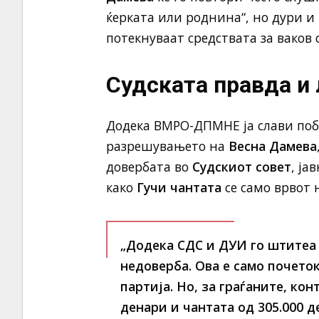
ќерката или роднина“, но дури и
потекнуваат средствата за ваков 
Судската правда и 
Додека ВМРО-ДПМНЕ ја слави побе
разрешувањето на
Весна Дамева
довербата во
Судскиот совет
, ја
како
Гучи чантата
се само врвот 
„Додека СДС и ДУИ го штитеа
недоверба. Ова е само почеток
партија. Но, за граѓаните, кон
денари и чантата од 305.000 д