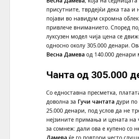
Весна Дамева
, која на седницат
присутните, тврдејќи дека таа и н
појави во навидум скромна облек
привлече вниманието. Според под
луксузен модел чија цена се движ
односно околу 305.000 денари. О
Весна Дамева
од 140.000 денари 
Чанта од 305.000 д
Со едноставна пресметка, платат
доволна за
Гучи чантата
дури по
25.000 денари, под услов да не т
нејзините примања и цената на ч
за сомнеж: дали ова е купено со
Дамева
ќе го повтори често слуш