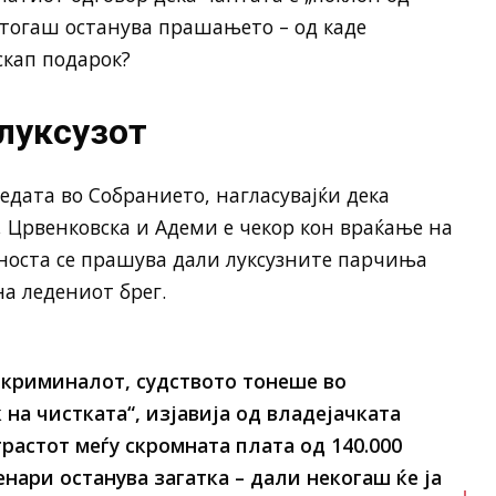
 тогаш останува прашањето – од каде
скап подарок?
луксузот
дата во Собранието, нагласувајќи дека
, Црвенковска и Адеми е чекор кон враќање на
вноста се прашува дали луксузните парчиња
на ледениот брег.
 криминалот, судството тонеше во
 на чистката“, изјавија од владејачката
трастот меѓу скромната плата од 140.000
енари останува загатка – дали некогаш ќе ја