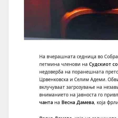
На вчерашната седница во Собра
петмина членови на
Судскиот со
недоверба на поранешната прет
Црвенковска и Селим Адеми. Об
вклучуваат загрозување на незав
вниманието на јавноста го прив
чанта
на
Весна Дамева
, која фрл