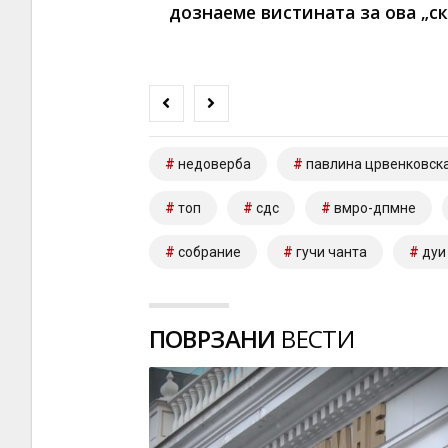
дознаеме вистината за ова „с
недоверба
павлина црвенковск
топ
сдс
вмро-дпмне
собрание
гучи чанта
дуи
ПОВРЗАНИ
ВЕСТИ