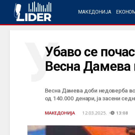
МАКЕДОНИЈА
ЕКОНО
У
Убаво се почас
Весна Дамева 
Весна Дамева доби недоверба во С
од 140.000 денари, ја засени сед
МАКЕДОНИЈА
12.03.2025.
13:08