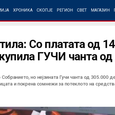
МИЈА
ХРОНИКА
СКОПЈЕ
РЕГИОН
СВЕТ
МАГАЗИН
тила: Со платата од 1
купила ГУЧИ чанта од 
обранието, но нејзината Гучи чанта од 305.000 де
ницата и покрена сомнежи за потеклото на средств