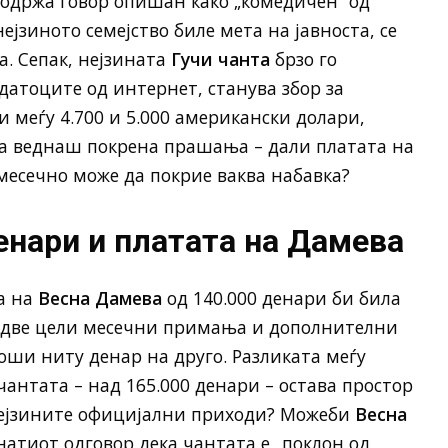
а одржа говор опишан како „комедичен“ од
ејзиното семејство биле мета на јавноста, се
а. Сепак, нејзината
Гучи чанта
брзо го
атоците од интернет, станува збор за
и меѓу 4.700 и 5.000 американски долари,
ва веднаш покрена прашања – дали платата на
месечно може да покрие ваква набавка?
енари и платата на Дамева
а на
Весна Дамева
од 140.000 денари би била
 две цели месечни примања и дополнителни
роши ниту денар на друго. Разликата меѓу
антата – над 165.000 денари – остава простор
 нејзините официјални приходи? Можеби
Весна
натиот одговор дека чантата е „поклон од