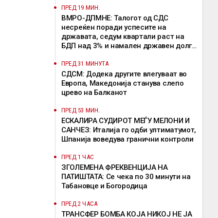
ПРЕД 19 МИН.
ВМРО-ДПМНЕ: Талогот од СДС
несреќен поради успесите на
државата, седум квартали раст на
БДП над 3% и намален државен долг
се показатели за економска
стабилност
ПРЕД 31 МИНУТА
СДСМ: Додека другите влегуваат во
Европа, Македонија станува слепо
црево на Балканот
ПРЕД 53 МИН.
ЕСКАЛИРА СУДИРОТ МЕЃУ МЕЛОНИ И
САНЧЕЗ: Италија го одби ултиматумот,
Шпанија воведува гранични контроли
ПРЕД 1 ЧАС
ЗГОЛЕМЕНА ФРЕКВЕНЦИЈА НА
ПАТИШТАТА: Се чека по 30 минути на
Табановце и Богородица
ПРЕД 2 ЧАСА
ТРАНСФЕР БОМБА КОЈА НИКОЈ НЕ ЈА