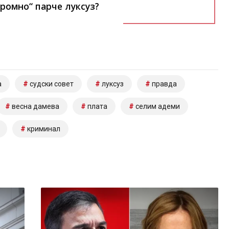
кромно“ парче луксуз?
а
судски совет
луксуз
правда
весна дамева
плата
селим адеми
криминал