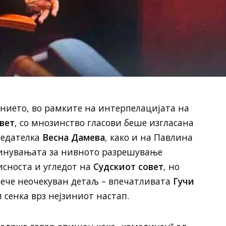
нието, во рамките на интерпелацијата на
вет
, со мнозинство гласови беше изгласана
седателка
Весна Дамева
, како и на Павлина
винувањата за нивното разрешување
исноста и угледот на
Судскиот совет
, но
лече неочекуван детаљ – впечатливата
Гучи
и сенка врз нејзиниот настап.