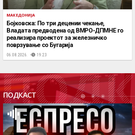
МАКЕДОНИЈА
Бојковска: По три децении чекање,
Владата предводена од ВМРО-ДПМНЕ го
реализира проектот за железничко
поврзување со Бугарија
06.08.2026.
19:23
ПОДК
ПОДКАСТ