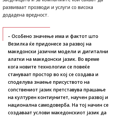
развиваат прозводи и услуги со висока
додадена вредност.
– Особено значење има и фактот што
Везилка ќе придонесе за развој на
македонски јазични модели и дигитални
алатки на македонски јазик. Во време
кога новите технологии се повеќе
стануваат простор во кој се создава и
споделува знаење присуството на
сопствениот јазик претставува прашање
на културен контиунитет, научен развој и
национална самодоверба. На тој начин се
создаваат услови македонскиот јазик да