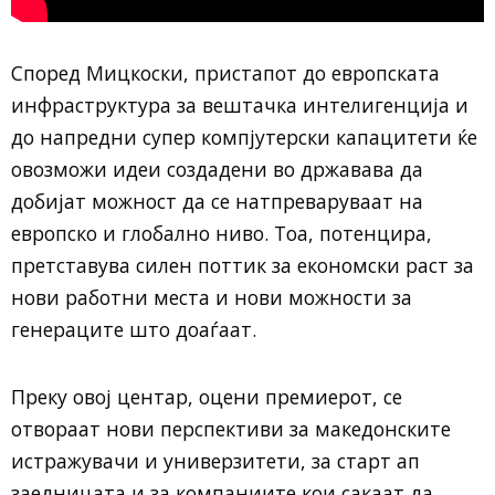
Според Мицкоски, пристапот до европската
инфраструктура за вештачка интелигенција и
до напредни супер компјутерски капацитети ќе
овозможи идеи создадени во државава да
добијат можност да се натпреваруваат на
европско и глобално ниво. Тоа, потенцира,
претставува силен поттик за економски раст за
нови работни места и нови можности за
генераците што доаѓаат.
Преку овој центар, оцени премиерот, се
отвораат нови перспективи за македонските
истражувачи и универзитети, за старт ап
заедницата и за компаниите кои сакаат да