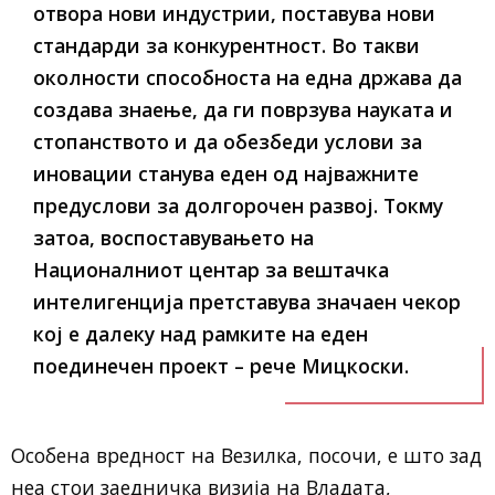
отвора нови индустрии, поставува нови
стандарди за конкурентност. Во такви
околности способноста на една држава да
создава знаење, да ги поврзува науката и
стопанството и да обезбеди услови за
иновации станува еден од најважните
предуслови за долгорочен развој. Токму
затоа, воспоставувањето на
Националниот центар за вештачка
интелигенција претставува значаен чекор
кој е далеку над рамките на еден
поединечен проект – рече Мицкоски.
Особена вредност на Везилка, посочи, е што зад
неа стои заедничка визија на Владата,