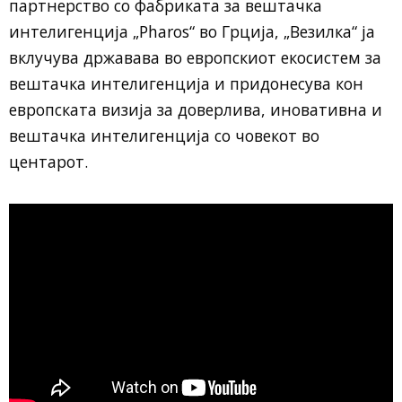
партнерство со фабриката за вештачка
интелигенција „Pharos“ во Грција, „Везилка“ ја
вклучува државава во европскиот екосистем за
вештачка интелигенција и придонесува кон
европската визија за доверлива, иновативна и
вештачка интелигенција со човекот во
центарот.