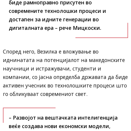
биде рамноправно присутен во
современите технолошки процеси и
достапен за идните генерации во
дигиталната ера – рече Мицкоски.
Според него, Везилка е вложување во
иднинатата на потенцијалот на македонските
научници и истражувачи, студенти и
компании, со јасна определба државата да биде
активен учесник во технолошките процеси што
го обликуваат современиот свет.
– Развојот на вештачката интелигенција
веќе создава нови економски модели,