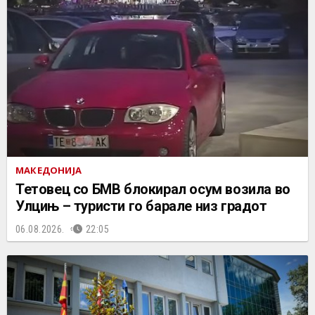
МАКЕДОНИЈА
Тетовец со БМВ блокирал осум возила во
Улцињ – туристи го барале низ градот
06.08.2026.
22:05