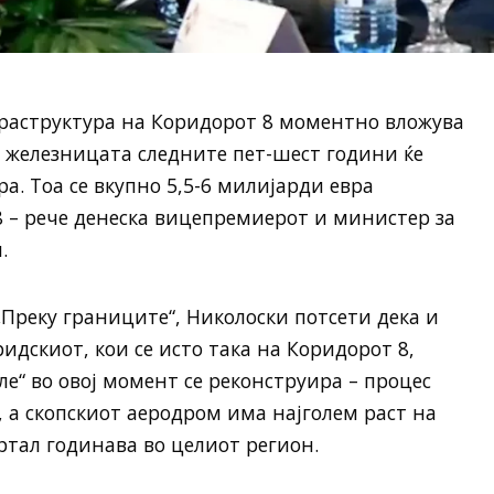
раструктура на Коридорот 8 моментно вложува
на железницата следните пет-шест години ќе
а. Тоа се вкупно 5,5-6 милијарди евра
 – рече денеска вицепремиерот и министер за
.
„Преку границите“, Николоски потсети дека и
идскиот, кои се исто така на Коридорот 8,
вле“ во овој момент се реконструира – процес
, а скопскиот аеродром има најголем раст на
ртал годинава во целиот регион.