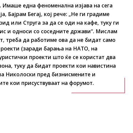
 Имаше една феноменална изјава на сега
, Бајрам Бегај, кој рече: „Не ги градиме
рид или Струга за да се оди на кафе, туку ги
ис и односи со соседните држави“. Мислам
т, треба да работиме ова да не бидат само
роекти (заради барања на НАТО, на
туристички проекти што ќе се користат два
зона, туку да бидат проекти кои навистина
ача Николоски пред бизнисмените и
те кои присуствуваат на форумот.