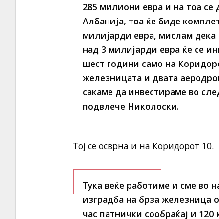
285 милиони евра и на тоа се 
Албанија, тоа ќе биде компле
милијарди евра, мислам дека 
над 3 милијарди евра ќе се и
шест години само на Коридоро
железницата и двата аеродром
сакаме да инвестираме во сле
подвлече Николоски.
Тој се осврна и на Коридорот 10.
Тука веќе работиме и сме во н
изградба на брза железница о
час патнички сообраќај и 120 