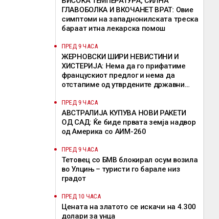
ВИСОКА ТЕМПЕРАТУРА, СИЛНА
ГЛАВОБОЛКА И ВКОЧАНЕТ ВРАТ: Овие
симптоми на западнонилската треска
бараат итна лекарска помош
ПРЕД 9 ЧАСА
ЖЕРНОВСКИ ШИРИ НЕВИСТИНИ И
ХИСТЕРИЈА: Нема да го прифатиме
францускиот предлог и нема да
отстапиме од утврдените државни
позиции, велат од ВМРО-ДПМНЕ
ПРЕД 9 ЧАСА
АВСТРАЛИЈА КУПУВА НОВИ РАКЕТИ
ОД САД: Ќе биде првата земја надвор
од Америка со АИМ-260
ПРЕД 9 ЧАСА
Тетовец со БМВ блокирал осум возила
во Улцињ – туристи го барале низ
градот
ПРЕД 10 ЧАСА
Цената на златото се искачи на 4.300
долари за унца