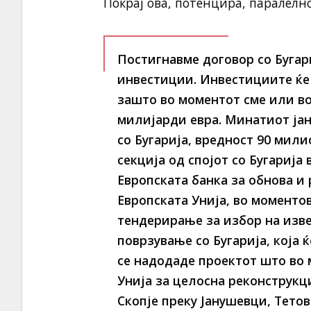
Покрај ова, потенцира, паралелно
Постигнавме договор со Бугар
инвестиции. Инвестициите ќе 
зашто во моментот сме или в
милијарди евра. Минатиот јан
со Бугарија, вредност 90 мили
секција од спојот со Бугарија
Европската банка за обнова и 
Европската Унија, во моменто
тендерирање за избор на изве
поврзување со Бугарија, која 
се надодаде проектот што во 
Унија за целосна реконструкц
Скопје преку Јанушевци, Тетов