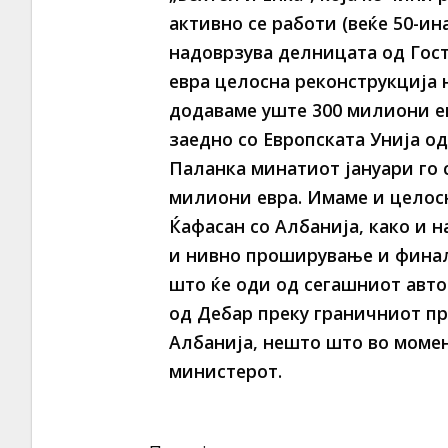
активно се работи (веќе 50-ин
надоврзува делницата од Гос
евра целосна реконструкција 
додаваме уште 300 милиони ев
заедно со Европската Унија о
Паланка минатиот јануари го 
милиони евра. Имаме и целос
Ќафасан со Албанија, како и н
и нивно проширување и финалн
што ќе оди од сегашниот авто
од Дебар преку граничниот пр
Албанија, нешто што во момен
министерот.