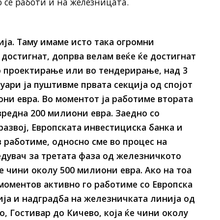
 се работи и на железницата.
ија. Таму имаме исто така огромни
достигнат, допрва велам веќе ќе достигнат
о проектирање или во тендерирање, над 3
уари ја пуштивме првата секција од спојот
они евра. Во моментот ја работиме втората
 вредна 200 милиони евра. Заедно со
развој, Европската инвестициска банка и
в работиме, односно сме во процес на
дувач за третата фаза од железничкото
ќе чини околу 500 милиони евра. Ако на тоа
моментов активно го работиме со Европска
ија и надградба на железничката линија од
о, Гостивар до Кичево, која ќе чини околу