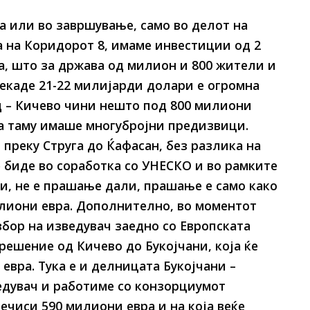
а или во завршување, само во делот на
 на Коридорот 8, имаме инвестиции од 2
, што за држава од милион и 800 жители и
екаде 21-22 милијарди долари е огромна
д – Кичево чини нешто под 800 милиони
 а таму имаше многубројни предизвици.
 преку Струга до Ќафасан, без разлика на
е биде во соработка со УНЕСКО и во рамките
и, не е прашање дали, прашање е само како
илиони евра. Дополнително, во моментот
збор на изведувач заедно со Европската
 решение од Кичево до Букојчани, која ќе
вра. Тука е и делницата Букојчани –
ведувач и работиме со конзорциумот
речиси 590 милиони евра и на која веќе