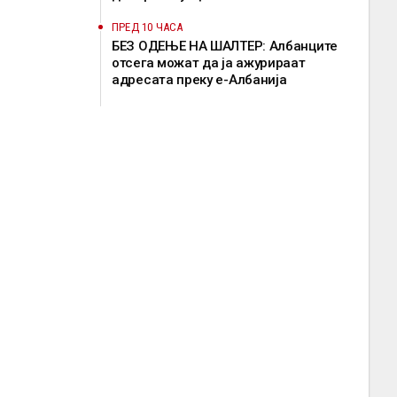
ПРЕД 10 ЧАСА
БЕЗ ОДЕЊЕ НА ШАЛТЕР: Албанците
отсега можат да ја ажурираат
адресата преку е-Албанија