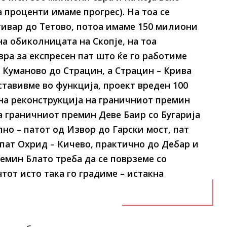
а проценти имаме прогрес). На тоа се
тивар до Тетово, потоа имаме 150 милиони
на обиколницата на Скопје, на тоа
ра за експресен пат што ќе го работиме
д Куманово до Страцин, а Страцин – Крива
ставивме во функција, проект вреден 100
на реконструкција на граничниот премин
а граничниот премин Деве Баир со Бугарија
о – патот од Извор до Гарски мост, пат
пат Охрид – Кичево, практично до Дебар и
емин Блато треба да се поврземе со
тот исто така го градиме – истакна