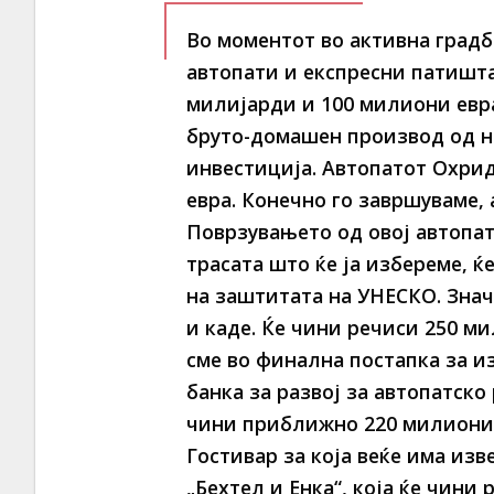
Во моментот во активна градб
автопати и експресни патишта
милијарди и 100 милиони евра
бруто-домашен производ од н
инвестиција. Автопатот Охри
евра. Конечно го завршуваме,
Поврзувањето од овој автопат
трасата што ќе ја избереме, ќ
на заштитата на УНЕСКО. Знач
и каде. Ќе чини речиси 250 м
сме во финална постапка за и
банка за развој за автопатско
чини приближно 220 милиони е
Гостивар за која веќе има из
„Бехтел и Енка“, која ќе чини 