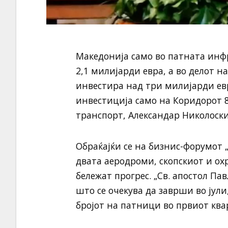
Македонија само во патната инф
2,1 милијарди евра, а во делот 
инвестира над три милијарди евр
инвестиција само на Коридорот 8
транспорт, Александар Николоски
Обраќајќи се на бизнис-форумот 
двата аеродроми, скопскиот и охр
бележат прогрес. „Св. апостол Па
што се очекува да заврши во јули
бројот на патници во првиот ква