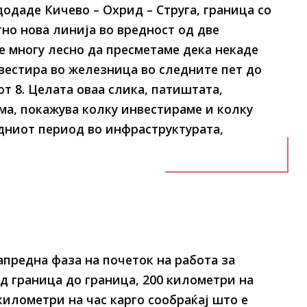
додаде Кичево – Охрид – Струга, граница со
тно нова линија во вредност од две
е многу лесно да пресметаме дека некаде
нвестира во железница во следните пет до
т 8. Целата оваа слика, патиштата,
а, покажува колку инвестираме и колку
дниот период во инфраструктурата,
апредна фаза на почеток на работа за
д граница до граница, 200 километри на
километри на час карго сообраќај што е