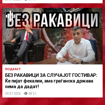
ПОДКАСТ
БЕЗ РАКАВИЦИ ЗА СЛУЧАЈОТ ГОСТИВАР:
Ќе пијат фекалии, ама граѓанска држава
нема да дадат!
24.07.2026.
08:51