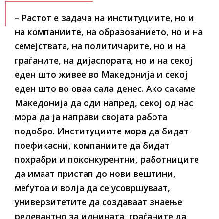
– Растот е задача на институциите, но и
на компаниите, на образованието, но и на
семејствата, на политичарите, но и на
граѓаните, на дијаспората, но и на секој
еден што живее во Македонија и секој
еден што во оваа сала денес. Ако сакаме
Македонија да оди напред, секој од нас
мора да ја направи својата работа
подобро. Институциите мора да бидат
поефикасни, компаниите да бидат
похрабри и поконкурентни, работниците
да имаат пристап до нови вештини,
меѓутоа и волја да се усовршуваат,
универзитетите да создаваат знаење
релевантно за иднината, граѓаните да