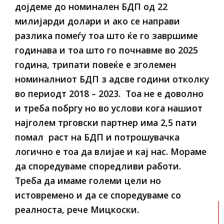
дојдеме до номинален БДП од 22
милијарди долари и ако се направи
разлика помеѓу тоа што ќе го завршиме
годинава и тоа што го почнавме во 2025
година, трипати повеќе е зголемен
номиналниот БДП з адсве години отколку
во периодт 2018 – 2023. Тоа не е доволно
и треба побргу но во услови кога нашиот
најголем трговски партнер има 2,5 пати
помал раст на БДП и потрошувачка
логично е тоа да влијае и кај нас. Мораме
да споредуваме споредливи работи.
Треба да имаме големи цели но
истовремено и да се споредуваме со
реалноста, рече Мицкоски.