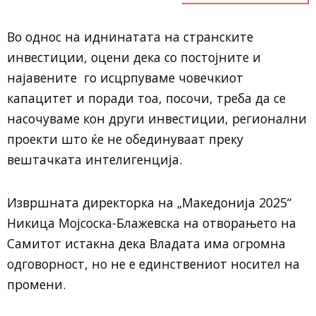
Во однос на иднинатата на странските
инвестиции, оцени дека со постојните и
најавените го исцрпуваме човечкиот
капацитет и поради тоа, посочи, треба да се
насочуваме кон други инвестиции, регионални
проекти што ќе не обединуваат преку
вештачката интелигенција.
Извршната директорка на „Македонија 2025“
Никица Мојсоска-Блажевска на отворањето на
Самитот истакна дека Владата има огромна
одговорност, но не е единствениот носител на
промени.