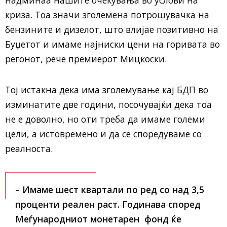
криза. Тоа значи зголемена потрошувачка на
бензините и дизелот, што влијае позитивно на
Буџетот и имаме најниски цени на горивата во
регонот, рече премиерот Мицкоски.
Тој истакна дека има зголемување кај БДП во
изминатите две години, посочувајќи дека тоа
не е доволно, но оти треба да имаме големи
цели, а истовремено и да се споредуваме со
реалноста.
– Имаме шест квартали по ред со над 3,5
проценти реален раст. Годинава според
Меѓународниот монетарен фонд ќе