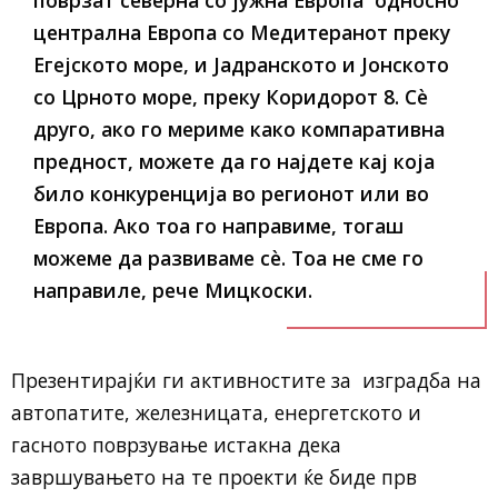
централна Европа со Медитеранот преку
Егејското море, и Јадранското и Јонското
со Црното море, преку Коридорот 8. Сè
друго, ако го мериме како компаративна
предност, можете да го најдете кај која
било конкуренција во регионот или во
Европа. Ако тоа го направиме, тогаш
можеме да развиваме сè. Тоа не сме го
направиле, рече Мицкоски.
Презентирајќи ги активностите за изградба на
автопатите, железницата, енергетското и
гасното поврзување истакна дека
завршувањето на те проекти ќе биде прв