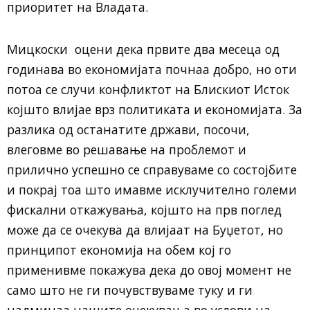
приоритет на Владата.
Мицкоски оцени дека првите два месеца од
годинава во економијата почнаа добро, но оти
потоа се случи конфликтот на Блискиот Исток
којшто влијае врз политиката и економијата. За
разлика од останатите држави, посочи,
влеговме во решавање на проблемот и
прилично успешно се справуваме со состојбите
и покрај тоа што имавме исклучително големи
фискални откажувања, којшто на прв поглед
може да се очекува да влијаат на Буџетот, но
принципот економија на обем кој го
применивме покажува дека до овој момент не
само што не ги почувствуваме туку и ги
надминаа нашите очекувања во услови на