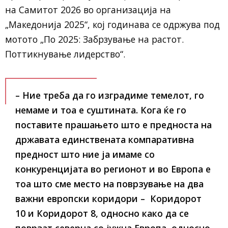
на Самитот 2026 во организација на
„Македонија 2025“, кој годинава се одржува под
мотото „По 2025: Забрзување на растот.
Поттикнување лидерство“.
– Ние треба да го изградиме темелот, го
немаме и тоа е суштината. Кога ќе го
поставите прашањето што е предноста на
државата единствената компаративна
предност што ние ја имаме со
конкуренцијата во регионот и во Европа е
тоа што сме место на поврзување на два
важни европски коридори – Коридорот
10 и Коридорот 8, односно како да се
поврзат северна со јужна Европа односно