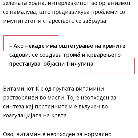
зелената храна, интерлевкинот во организмот
се намалува, што предизвикува проблеми со
имунитетот и стареењето се забрзува.
– Ако некаде има оштетување на крвните
садови, се создава тромб и крварењето
престанува, објасни Пичугина.
Витаминот К е од групата витамини
растворливи во масти. Тој е неопходен за
синтеза кај протеините и е вклучен во
коагулацијата на крвта.
Овој витамин е неопходен за нормално