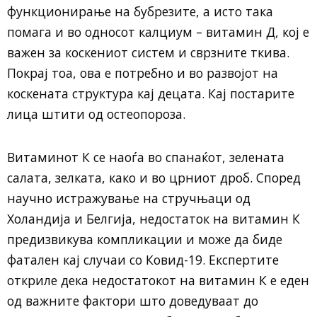
функционирање на бубрезите, а исто така
помага и во односот калциум – витамин Д, кој е
важен за коскениот систем и сврзните ткива.
Покрај тоа, ова е потребно и во развојот на
коскената структура кај децата. Кај постарите
лица штити од остеопороза.
Витаминот К се наоѓа во спанаќот, зелената
салата, зелката, како и во црниот дроб. Според
научно истражување на стручњаци од
Холандија и Белгија, недостаток на витамин К
предизвикува компликации и може да биде
фатален кај случаи со Ковид-19. Експертите
откриле дека недостатокот на витамин К е еден
од важните фактори што доведуваат до