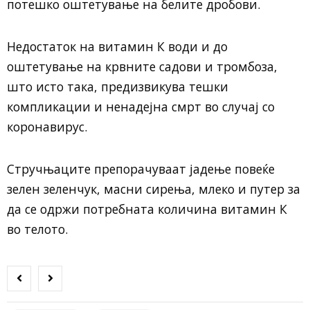
потешко оштетување на белите дробови.
Недостаток на витамин К води и до
оштетување на крвните садови и тромбоза,
што исто така, предизвикува тешки
компликации и ненадејна смрт во случај со
коронавирус.
Стручњаците препорачуваат јадење повеќе
зелен зеленчук, масни сирења, млеко и путер за
да се одржи потребната количина витамин К
во телото.