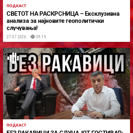
ПОДКАСТ
СВЕТОТ НА РАСКРСНИЦА – Ексклузивна
анализа за најновите геополитички
случувања!
27.07.2026.
09:19
ПОДКАСТ
БЕЗ РАКАВИЦИ ЗА СЛУЧАЈОТ ГОСТИВАР: