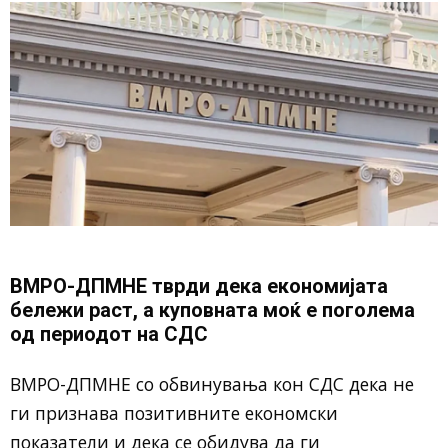
ВМРО-ДПМНЕ тврди дека економијата
бележи раст, а куповната моќ е поголема
од периодот на СДС
ВМРО-ДПМНЕ со обвинувања кон СДС дека не
ги признава позитивните економски
показатели и дека се обидува да ги