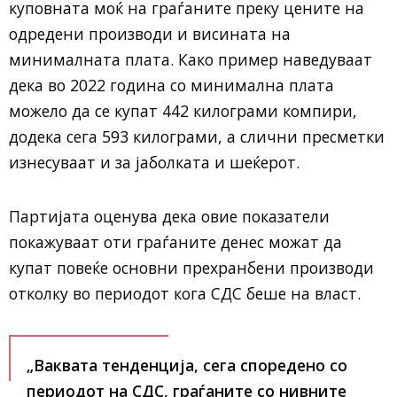
куповната моќ на граѓаните преку цените на
одредени производи и висината на
минималната плата. Како пример наведуваат
дека во 2022 година со минимална плата
можело да се купат 442 килограми компири,
додека сега 593 килограми, а слични пресметки
изнесуваат и за јаболката и шеќерот.
Партијата оценува дека овие показатели
покажуваат оти граѓаните денес можат да
купат повеќе основни прехранбени производи
отколку во периодот кога СДС беше на власт.
„Ваквата тенденција, сега споредено со
периодот на СДС, граѓаните со нивните