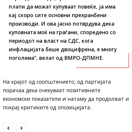
плати да можат купуваат повеќе, ја има
кај скоро сите основни прехранбени
производи. И ова јасно потврдува дека
куповната моќ на граѓани, споредено со
периодот на власт на СДС, кога
инфлацијата беше двоцифрена, е многу
поголема“, велат од ВМРО-ДПМНЕ.
На крајот од соопштението, од партијата
порачаа дека очекуваат позитивните
економски показатели и натаму да продолжат и
покрај критиките од опозицијата.