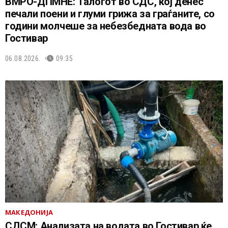
ВМРО-ДПМНЕ: Талогот во СДС, кој денес
печали поени и глуми грижа за граѓаните, со
години молчеше за небезбедната вода во
Гостивар
06.08.2026.
09:35
МАКЕДОНИЈА
СДСМ: Анализата на водата во Гостивар ќе