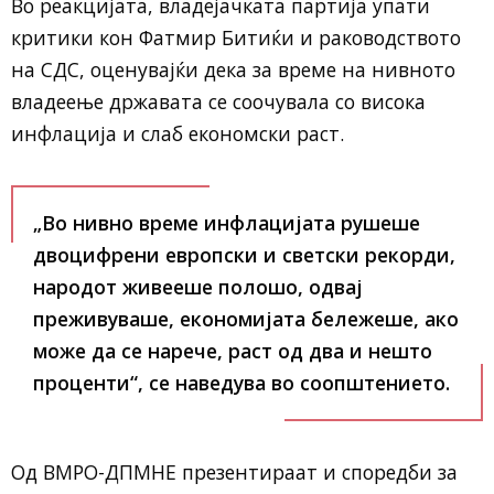
Во реакцијата, владејачката партија упати
критики кон Фатмир Битиќи и раководството
на СДС, оценувајќи дека за време на нивното
владеење државата се соочувала со висока
инфлација и слаб економски раст.
„Во нивно време инфлацијата рушеше
двоцифрени европски и светски рекорди,
народот живееше полошо, одвај
преживуваше, економијата бележеше, ако
може да се нарече, раст од два и нешто
проценти“, се наведува во соопштението.
Од ВМРО-ДПМНЕ презентираат и споредби за