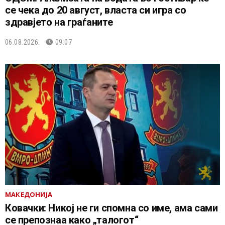
се чека до 20 август, власта си игра со
здравјето на граѓаните
06.08.2026.
09:07
МАКЕДОНИЈА
Ковачки: Никој не ги спомна со име, ама сами
се препознаа како „талогот“