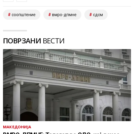
соопштение
вмро-дпмне
сдсм
ПОВРЗАНИ
ВЕСТИ
МАКЕДОНИЈА