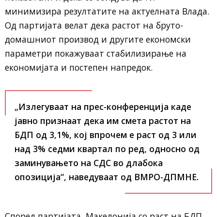
минимизира резултатите на актуелната Влада.
Од партијата велат дека растот на бруто-
домашниот производ и другите економски
параметри покажуваат стабилизирање на
економијата и постепен напредок.
„Излегуваат на прес-конференција каде
јавно признаат дека им смета растот на
БДП од 3,1%, кој впрочем е раст од 3 или
над 3% седми квартал по ред, односно од
заминувањето на СДС во длабока
опозиција“, наведуваат од ВМРО-ДПМНЕ.
Според партијата, Македонија со раст на БДП