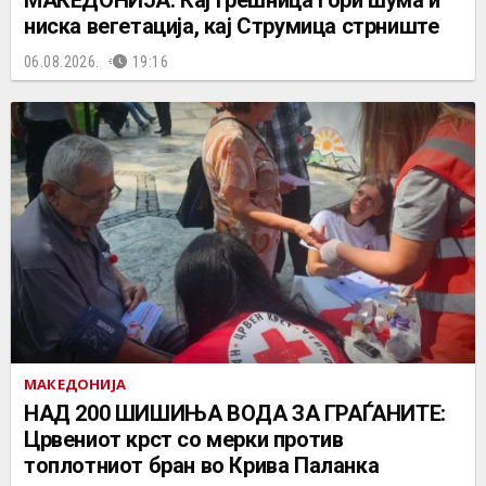
МАКЕДОНИЈА: Кај Грешница гори шума и
ниска вегетација, кај Струмица стрниште
06.08.2026.
19:16
МАКЕДОНИЈА
НАД 200 ШИШИЊА ВОДА ЗА ГРАЃАНИТЕ:
Црвениот крст со мерки против
топлотниот бран во Крива Паланка