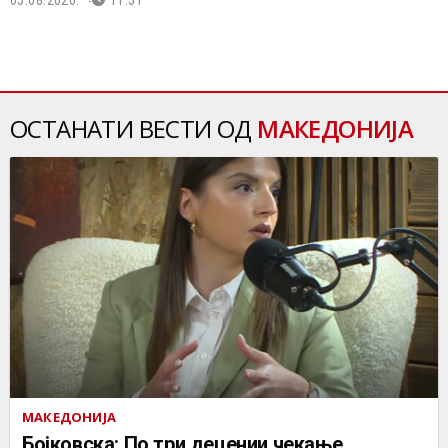
ОСТАНАТИ ВЕСТИ ОД
МАКЕДОНИЈА
МАКЕДОНИЈА
Бојковска: По три децении чекање,