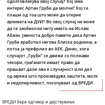
одолговлекува овој случај? Кој има
интерес Артан Груби да молчи? Кој се
плаши од тоа што може да открие
архивата на ДУИ? Во овој случај не може
да се заобиколи ниту името на Ислам
Абази. Јавноста добро памети дека Артан
Груби вработил негова блиска роднина, а
потоа ја префрлил во АЕК. Денес, кога
случајот „Груби“ се движи со полжави
чекори, граѓаните имаат право да
прашаат дали ова е случајност или дел
од мрежа што произведува заштита, молк
и недопирливост, посочуваат од ВРЕДИ.
ВРЕДИ бара одговор и дејствување.