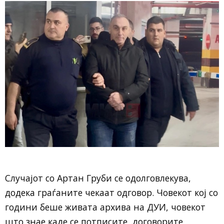
Случајот со Артан Груби се одолговлекува,
додека граѓаните чекаат одговор. Човекот кој со
години беше живата архива на ДУИ, човекот
што знае каде се потписите, договорите,