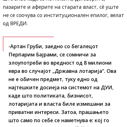
пазарите и аферите на старата власт, сè уште
не се соочува со институционален епилог, велат
од ВРЕДИ.
-Артан Груби, заедно со бегалецот
Перпарим Бајрами, се сомничи за
злоупотреби во вредност од 8 милиони
евра во случајот „Државна лотарија“. Ова
не е обичен предмет, туку едно од
најтешките досиеја на системот на ДУИ,
каде што политиката, бизнисот,
лотаријата и власта биле измешани за
приватни интереси. Затоа, прашањето
што само по себе се наметнува е: кој го