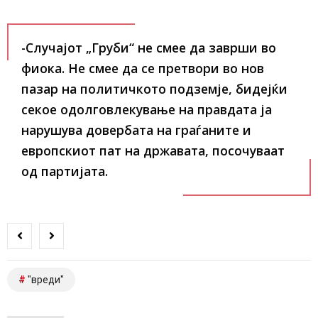
-Случајот „Груби“ не смее да заврши во
фиока. Не смее да се претвори во нов
пазар на политичкото подземје, бидејќи
секое одолговлекување на правдата ја
нарушува довербата на граѓаните и
европскиот пат на државата, посочуваат
од партијата.
"вреди"