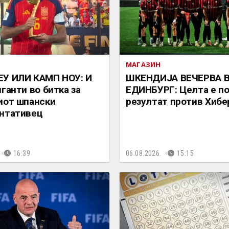
МАГАЗИН
ЕУ ИЛИ КАМП НОУ: И
ШКЕНДИЈА ВЕЧЕРВА 
иганти во битка за
ЕДИНБУРГ: Целта е п
иот шпански
резултат против Хибе
нтативец
16:39
06.08.2026.
15:15