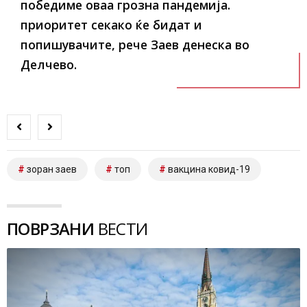
победиме оваа грозна пандемија.
приоритет секако ќе бидат и
попишувачите, рече Заев денеска во
Делчево.
зоран заев
топ
вакцина ковид-19
ПОВРЗАНИ
ВЕСТИ