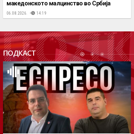
македонското малцинство во Србија
06.08.2026.
14:19
ПОДК
ПОДКАСТ
АСТ