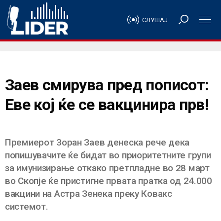
СЛУШАЈ
Заев смирува пред пописот:
Еве кој ќе се вакцинира прв!
Премиерот Зоран Заев денеска рече дека
попишувачите ќе бидат во приоритетните групи
за имунизирање откако претпладне во 28 март
во Скопје ќе пристигне првата пратка од 24.000
вакцини на Астра Зенека преку Ковакс
системот.