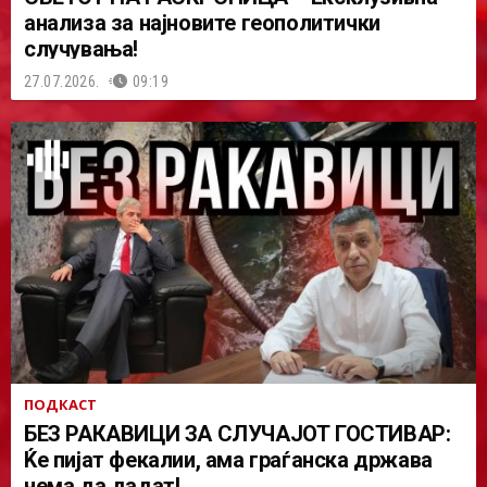
анализа за најновите геополитички
случувања!
27.07.2026.
09:19
ПОДКАСТ
БЕЗ РАКАВИЦИ ЗА СЛУЧАЈОТ ГОСТИВАР:
Ќе пијат фекалии, ама граѓанска држава
нема да дадат!