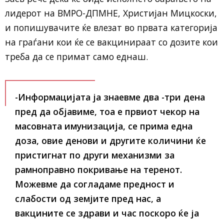
лидерот на ВМРО-ДПМНЕ, Христијан Мицкоски,
и попишувачите ќе влезат во првата категорија
на граѓани кои ќе се вакцинираат со дозите кои
треба да се примат само еднаш.
-Информацијата ја знаевме два -три дена
пред да објавиме, тоа е првиот чекор на
масовната имунизација, се прима една
доза, овие денови и другите количини ќе
пристигнат по други механизми за
рамноправно покривање на теренот.
Можевме да согладаме предност и
слабости од земјите пред нас, а
вакцините се здрави и час поскоро ќе ја