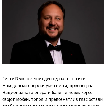
Ристе Велков беше еден од најценетите
македонски оперски уметници, првенец на
Националната опера и балет и човек кој со
својот моќен, топол и препознатлив глас остави
длабока трага во македонската музичка сцена.