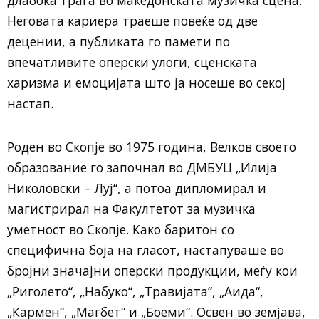
Неговата кариера траеше повеќе од две
децении, а публиката го памети по
впечатливите оперски улоги, сценската
харизма и емоцијата што ја носеше во секој
настап.
Роден во Скопје во 1975 година, Велков своето
образование го започнал во ДМБУЦ „Илија
Николовски – Луј“, а потоа дипломирал и
магистрирал на Факултетот за музичка
уметност во Скопје. Како баритон со
специфична боја на гласот, настапуваше во
бројни значајни оперски продукции, меѓу кои
„Риголето“, „Набуко“, „Травијата“, „Аида“,
„Кармен“, „Магбет“ и „Боеми“. Освен во земјава,