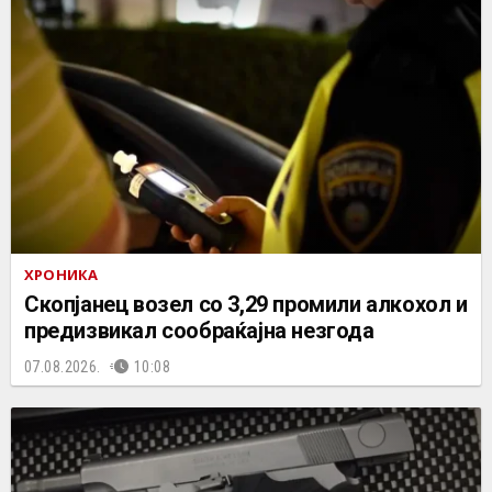
ХРОНИКА
Скопјанец возел со 3,29 промили алкохол и
предизвикал сообраќајна незгода
07.08.2026.
10:08