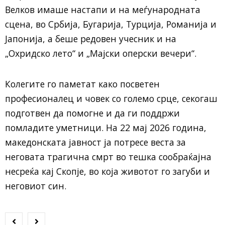
Велков имаше настапи и на меѓународната
сцена, во Србија, Бугарија, Турција, Романија и
Јапонија, а беше редовен учесник и на
„Охридско лето“ и „Мајски оперски вечери“.
Колегите го паметат како посветен
професионалец и човек со големо срце, секогаш
подготвен да помогне и да ги поддржи
помладите уметници. На 22 мај 2026 година,
македонската јавност ја потресе веста за
неговата трагична смрт во тешка сообраќајна
несреќа кај Скопје, во која животот го загуби и
неговиот син.