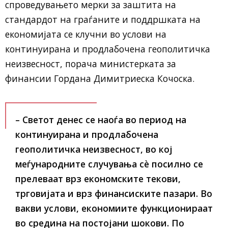
спроведувањето мерки за заштита на
стандардот на граѓаните и поддршкaта на
економијата се клучни во услови на
континуирана и продлабочена геополитичка
неизвесност, порача министерката за
финансии Гордана Димитриеска Кочоска.
– Светот денес се наоѓа во период на
континуирана и продлабочена
геополитичка неизвесност, во кој
меѓународните случувања сè посилно се
прелеваат врз економските текови,
трговијата и врз финансиските пазари. Во
вакви услови, економиите функционираат
во средина на постојани шокови. По