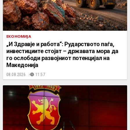
ЕКОНОМИЈА
„И Здравје и работа“: Рударството паѓа,
инвестициите стојат – државата мора да
го ослободи развојниот потенцијал на
Македонија
08.08.2026.
11:57