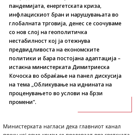
пандемијата, енергетската криза,
инфлацискиот бран и нарушувањата во
глобалната трговија, денес се соочуваме
со нов слој на геополитичка
нестабилност кој ја отежнува
предвидливоста на економските
политики и бара постојана адаптација –
истакна министерката Димитриеска
Кочоска во обраќање на панел дискусија
на тема „Обликување на иднината на
проценувањето во услови на брзи
промени“.
Министерката нагласи дека главниот канал
преку кој овие кризи се прелеваат врз светската