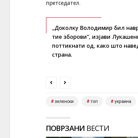
претседател.
„Доколку Володимир бил навре
тие зборови“, изјави Лукашен
поттикнати од, како што наве
страна.
зеленски
топ
украина
ПОВРЗАНИ
ВЕСТИ