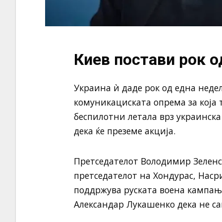
Киев постави рок о
Украина ѝ даде рок од една недел
комуникациската опрема за која 
беспилотни летала врз украинска
дека ќе преземе акција.
Претседателот Володимир Зеленск
претседателот на Хондурас, Насри
поддржува руската воена кампања
Александар Лукашенко дека не сак