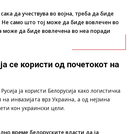
сака да учествува во војна, треба да биде
. Не само што тој може да биде вовлечен во
ја може да биде вовлечена во неа поради
а се користи од почетокот на
Русија ја користи Белорусија како логистичка
на инвазијата врз Украина, а од нејзина
ети кон украински цели.
олно време белоруските власти да ја