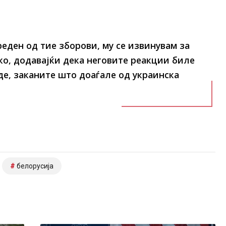
ден од тие зборови, му се извинувам за
ко, додавајќи дека неговите реакции биле
де, заканите што доаѓале од украинска
белорусија