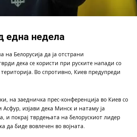
д една недела
а на Белорусија да ја отстрани
тврди дека се користи при руските напади со
 територија. Во спротивно, Киев предупреди
и, на заедничка прес-конференција во Киев со
 Асфур, изјави дека Минск и натаму ја
, и покрај тврдењата на белорускиот лидер
а да биде вовлечен во војната.