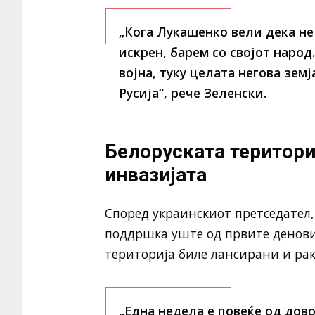
„Кога Лукашенко вели дека не 
искрен, барем со својот народ
војна, туку целата негова зем
Русија“, рече Зеленски.
Белоруската териториј
инвазијата
Според украинскиот претседател, 
поддршка уште од првите денови 
територија биле лансирани и рак
„Една недела е повеќе од дов