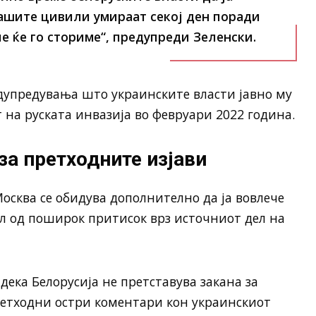
ашите цивили умираат секој ден поради
ние ќе го сториме“, предупреди Зеленски.
дупредувања што украинските власти јавно му
 на руската инвазија во февруари 2022 година.
за претходните изјави
Москва се обидува дополнително да ја вовлече
ел од поширок притисок врз источниот дел на
дека Белорусија не претставува закана за
ретходни остри коментари кон украинскиот